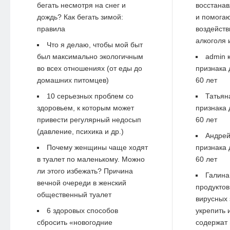
бегать несмотря на снег и
восстанав
дождь? Как бегать зимой:
и помогаю
правила
воздейств
алкоголя 
Что я делаю, чтобы мой быт
был максимально экологичным
admin
к
во всех отношениях (от еды до
признака 
домашних питомцев)
60 лет
10 серьезных проблем со
Татьян
здоровьем, к которым может
признака 
привести регулярный недосып
60 лет
(давление, психика и др.)
Андре
Почему женщины чаще ходят
признака 
в туалет по маленькому. Можно
60 лет
ли этого избежать? Причина
Галина
вечной очереди в женский
продуктов
общественный туалет
вирусных 
6 здоровых способов
укрепить 
сбросить «новогодние
содержат 