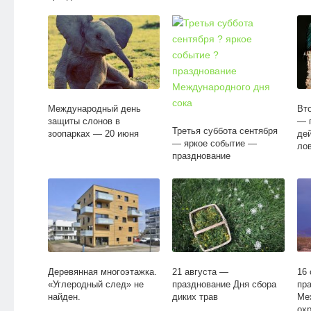
на дерево;)
Международный день
Вт
защиты слонов в
— 
Третья суббота сентября
зоопарках — 20 июня
де
— яркое событие —
ло
празднование
Международного дня сока
Деревянная многоэтажка.
21 августа —
16
«Углеродный след» не
празднование Дня сбора
пр
найден.
диких трав
Ме
ох