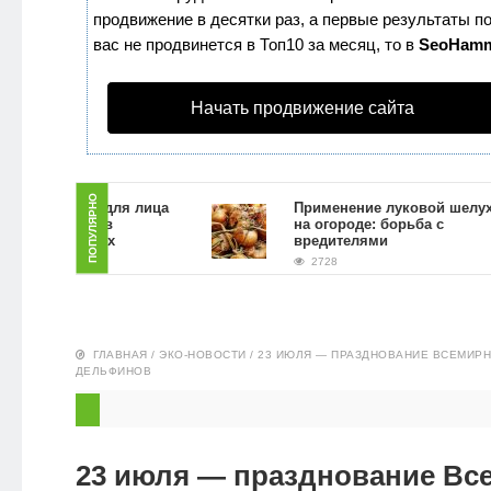
продвижение в десятки раз, а первые результаты по
ЗДОРОВЬЕ
вас не продвинется в Топ10 за месяц, то в
SeoHam
ПИТАНИЕ
Начать продвижение сайта
ЭКО-
НОВОСТИ
ПОПУЛЯРНО
ать скраб для лица
Применение луковой шелухи
ной гущи в
на огороде: борьба с
х условиях
вредителями
2728
ГЛАВНАЯ
/
ЭКО-НОВОСТИ
/
23 ИЮЛЯ — ПРАЗДНОВАНИЕ ВСЕМИРН
ДЕЛЬФИНОВ
23 июля — празднование Вс