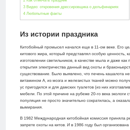
2
Как отмечать праздник
3
Видео: откровения дрессировщика о дельфинариях
4
Любопытные факты
Из истории праздника
Китобойный промысел начался еще в 11-ом веке. Его ц
китового жира, который представлял особую ценность, к
изготовлении светильников, в качестве мыла и даже как
открытия электричества данный вид охоты и браконьерст
существование. Было выявлено, что печень кашалота не
витамином А, из мозга и железистых тканей можно получ
ус пригодился и для дамских туалетов (из них изготавлив
мебели. По этой причине на рубеже 20-го века экологи ст
популяция не просто значительно сократилась, а оказал
вымирания.
В 1982 Международная китобойная комиссия приняла 
запрете охоты на китов. И в 1986 году был организована