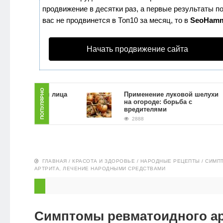
продвижение в десятки раз, а первые результаты по
ЗДОРОВЬЕ
вас не продвинется в Топ10 за месяц, то в
SeoHam
ПИТАНИЕ
Начать продвижение сайта
ЭКО-
НОВОСТИ
ПОПУЛЯРНО
скраб для лица
Применение луковой шелухи
 гущи в
на огороде: борьба с
словиях
вредителями
2888
ГЛАВНАЯ
/
КРАСОТА И ЗДОРОВЬЕ
/
НАРОДНЫЕ РЕЦЕПТЫ
/
СИМП
АРТРИТА, ЛЕЧЕНИЕ НАРОДНЫМИ СРЕДСТВАМИ
Симптомы ревматоидного ар