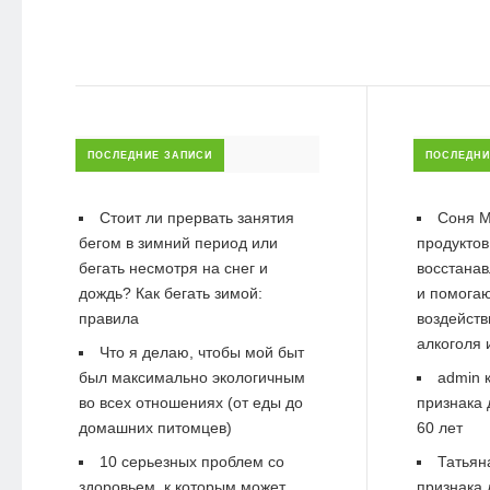
ПОСЛЕДНИЕ ЗАПИСИ
ПОСЛЕДНИ
Стоит ли прервать занятия
Соня М
бегом в зимний период или
продуктов
бегать несмотря на снег и
восстанав
дождь? Как бегать зимой:
и помогаю
правила
воздейств
алкоголя 
Что я делаю, чтобы мой быт
был максимально экологичным
admin
к
во всех отношениях (от еды до
признака 
домашних питомцев)
60 лет
10 серьезных проблем со
Татьян
здоровьем, к которым может
признака 