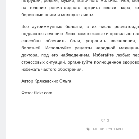
петрушки, редьки, мумие, маточного молочка пчел, ме
на течение ревматоидного артрита ивовая кора, ко
березовые почки и молодые листья.
Все аутоиммунные болезни, в их числе ревматоидн
поддаются лечению. Лишь комплексные и правильно н
способны облегчить боли, устранить воспаления, 
болезней. Используйте рецепты народной медици
доктора, под его наблюдением. Избегайте любых пе
стрессовых ситуаций, организуйте полноценное здорово
избежать частого обострения.
Автор Кряжевских Ольга
Фото: flickr.com
3
МЕТКИ:
СУСТАВЫ