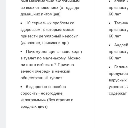
был максимально экологичным
admin
к
во всех отношениях (от еды до
признака 
домашних питомцев)
60 лет
10 серьезных проблем со
Татьян
здоровьем, к которым может
признака 
привести регулярный недосып
60 лет
(давление, психика и др.)
Андре
Почему женщины чаще ходят
признака 
в туалет по маленькому. Можно
60 лет
ли этого избежать? Причина
Галина
вечной очереди в женский
продуктов
общественный туалет
вирусных 
6 здоровых способов
укрепить 
сбросить «новогодние
содержат 
килограммы» (без строгих и
вредных диет)