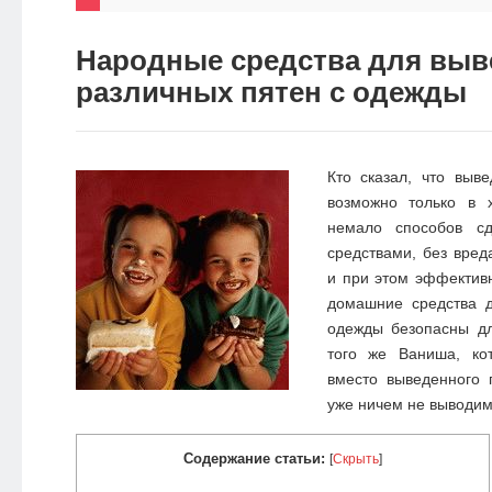
НОВОСТИ
Народные средства для выв
ЭКО-
различных пятен с одежды
БЛОГ
Кто сказал, что
выве
возможно только в 
немало способов с
средствами, без вре
и при этом эффектив
домашние средства 
одежды безопасны дл
того же Ваниша, ко
вместо выведенного 
уже ничем не выводим
Содержание статьи:
[
Скрыть
]