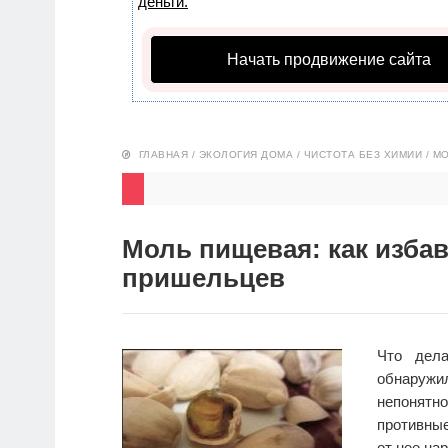
деньги.
Начать продвижение сайта
ГЛАВНАЯ
/
ЭКОЛОГИЯ ДОМА
/
ЧИСТОТА БЕЗ ХИМИИ
/
МО
Моль пищевая: как изба
пришельцев
Что дела
обнаружи
непонятно
противные
от нее на