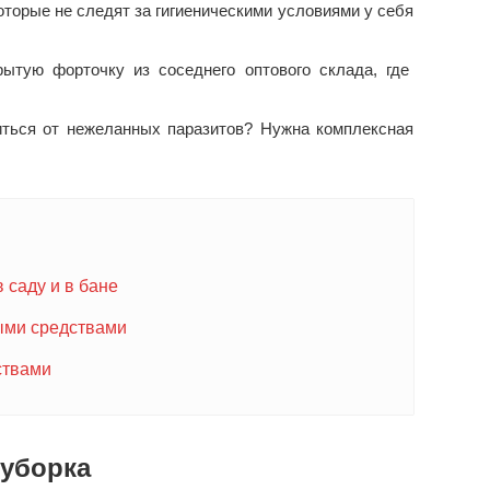
оторые не следят за гигиеническими условиями у себя
рытую форточку из соседнего оптового склада, где
виться от нежеланных паразитов? Нужна комплексная
 саду и в бане
ыми средствами
ствами
 уборка