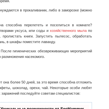
время.
 нуждаются в прокаливании, либо в заморозке (можно
на способна перелететь и поселиться в комнате?
творами уксуса, или соды и
хозяйственного мыла
по
 пролистать книги. Запустить пылесос, обработать
ань, в шкафы поместите лаванду.
? После гигиенических обезвреживающих мероприятий
о размножения насекомого.
т она более 50 дней, за это время способна отложить
конфеты, шоколад, орехи, чай. Некоторые особи любят
х заражений последуйте советам специалистов:
 Уникальные возможности от SeoHammer