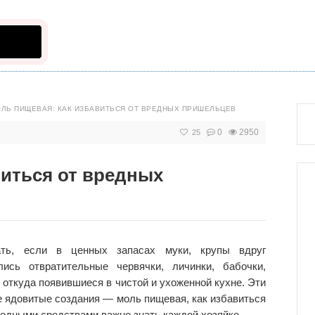
ЛЬ ПИЩЕВАЯ: КАК ИЗБАВИТЬСЯ ОТ ВРЕДНЫХ ПРИШЕЛЬЦЕВ
0
2950
25
виться от вредных
ть, если в ценных запасах муки, крупы вдруг
лись отвратительные червячки, личинки, бабочки,
 откуда появившиеся в чистой и ухоженной кухне. Эти
 ядовитые создания — моль пищевая, как избавиться
родными средствами важно знать каждой хозяйке.