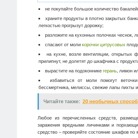
не покупайте большое количество бакалей
храните продукты в плотно закрытых банка
легкостью прогрызут дорожку;
разложите на кухонных полочках чеснок, л
спасают от моли
корочки цитрусовых
плод
на кухне, возле вентиляции, открытых 
прилипнут, не долетят до шкафчика с продукт
вырастите на подоконнике
герань
, лимон и
избавиться от моли помогут веточки
бессмертника, мелиссы, свежие лапы пихты и
Читайте также:
20 необычных способ
Любое из перечисленных средств, размеще
заражения вредными личинками и порхающи
средство – проверяйте состояние шкафов по 