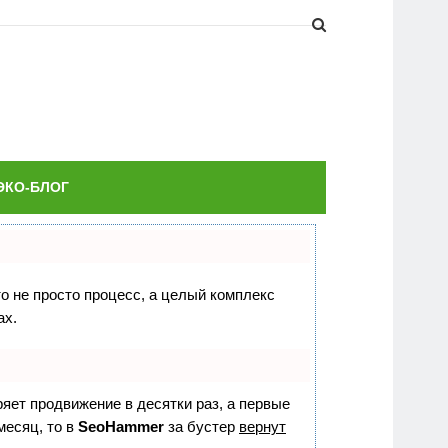
ЭКО-БЛОГ
то не просто процесс, а целый комплекс
ах.
оряет продвижение в десятки раз, а первые
месяц, то в
SeoHammer
за бустер
вернут