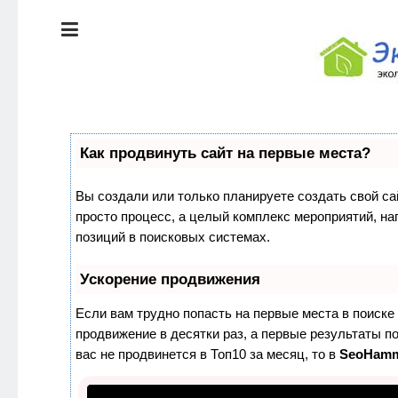
ЭКОЛОГИЯ
ДОМА
КРАСОТА И
ЗДОРОВЬЕ
ПИТАНИЕ
СТИЛЬ
Как продвинуть сайт на первые места?
ЖИЗНИ
ЭКО-
Вы создали или только планируете создать свой сай
НОВОСТИ
просто процесс, а целый комплекс мероприятий, н
ЭКОЛОГИЯ
позиций в поисковых системах.
ДОМА
ЭКО-
БЛОГ
Ускорение продвижения
КРАСОТА И
ЗДОРОВЬЕ
Если вам трудно попасть на первые места в поиск
продвижение в десятки раз, а первые результаты по
ПИТАНИЕ
вас не продвинется в Топ10 за месяц, то в
SeoHam
ЭКО-