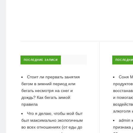
ПОСЛЕДНИЕ ЗАПИСИ
ПОСЛЕДНИ
Стоит ли прервать занятия
Соня М
бегом в зимний период или
продуктов
бегать несмотря на снег и
восстанав
дождь? Как бегать зимой:
и помогаю
правила
воздейств
алкоголя 
Что я делаю, чтобы мой быт
был максимально экологичным
admin
к
во всех отношениях (от еды до
признака 