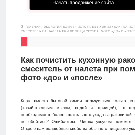
Начать продвижение сайта
НОВОСТИ
ЭКО-
ГЛАВНАЯ
/
ЭКОЛОГИЯ ДОМА
/
ЧИСТОТА БЕЗ ХИМИИ
/
КАК ПОЧИС
БЛОГ
СМЕСИТЕЛЬ ОТ НАЛЕТА ПРИ ПОМОЩИ УКСУСА: ФОТО «ДО» И «ПОС
Как почистить кухонную рак
смеситель от налета при пом
фото «до» и «после»
Когда вместо бытовой химии пользуешься только на
(хозяйственным мылом, содой и горчицей), то пер
необходимость более тщательного ухода за раковиной. 
не обойтись? Ошибаетесь.
Чистка уксусом
поможет н
Открою вам волшебные свойства обычного пищевого укс