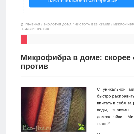
Начать пользоваться сервисом
НОВОСТИ
ЭКО-
ГЛАВНАЯ
/
ЭКОЛОГИЯ ДОМА
/
ЧИСТОТА БЕЗ ХИМИИ
/
МИКРОФИБРА
НЕЖЕЛИ ПРОТИВ
БЛОГ
Микрофибра в доме: скорее 
против
С уникальной ми
быстро расправить
впитать в себя за
воды, знакомы 
домохозяйки. М
ткань?