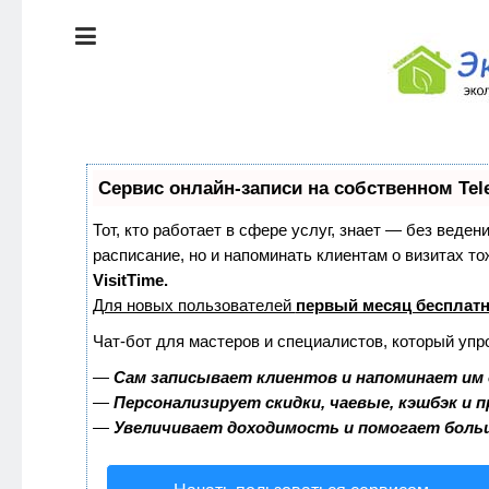
ЭКОЛОГИЯ
ДОМА
КРАСОТА И
ЗДОРОВЬЕ
ПИТАНИЕ
СТИЛЬ
Сервис онлайн-записи на собственном Tel
ЖИЗНИ
ЭКО-
Тот, кто работает в сфере услуг, знает — без веден
НОВОСТИ
расписание, но и напоминать клиентам о визитах 
ЭКОЛОГИЯ
VisitTime.
ДОМА
Для новых пользователей
первый месяц бесплат
ЭКО-
БЛОГ
Чат-бот для мастеров и специалистов, который упр
КРАСОТА И
ЗДОРОВЬЕ
—
Сам записывает клиентов и напоминает им 
—
Персонализирует скидки, чаевые, кэшбэк и 
—
Увеличивает доходимость и помогает боль
ПИТАНИЕ
ЭКО-