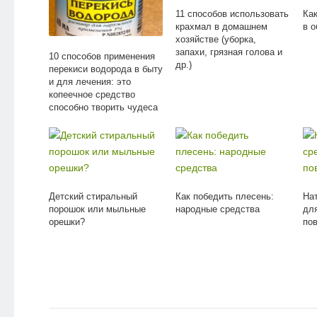
11 способов использовать
Как
крахмал в домашнем
в о
хозяйстве (уборка,
запахи, грязная голова и
10 способов применения
др.)
перекиси водорода в быту
и для лечения: это
копеечное средство
способно творить чудеса
Детский стиральный
Как победить плесень:
На
порошок или мыльные
народные средства
дл
орешки?
по