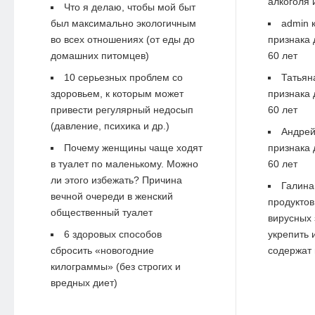
алкоголя 
Что я делаю, чтобы мой быт
был максимально экологичным
admin
к
во всех отношениях (от еды до
признака 
домашних питомцев)
60 лет
10 серьезных проблем со
Татьян
здоровьем, к которым может
признака 
привести регулярный недосып
60 лет
(давление, психика и др.)
Андре
Почему женщины чаще ходят
признака 
в туалет по маленькому. Можно
60 лет
ли этого избежать? Причина
Галина
вечной очереди в женский
продуктов
общественный туалет
вирусных 
6 здоровых способов
укрепить 
сбросить «новогодние
содержат 
килограммы» (без строгих и
вредных диет)