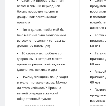
Стоит ли прервать занятия
Соня М
бегом в зимний период или
продуктов
бегать несмотря на снег и
восстанав
дождь? Как бегать зимой:
и помогаю
правила
воздейств
алкоголя 
Что я делаю, чтобы мой быт
был максимально экологичным
admin
к
во всех отношениях (от еды до
признака 
домашних питомцев)
60 лет
10 серьезных проблем со
Татьян
здоровьем, к которым может
признака 
привести регулярный недосып
60 лет
(давление, психика и др.)
Андре
Почему женщины чаще ходят
признака 
в туалет по маленькому. Можно
60 лет
ли этого избежать? Причина
Галина
вечной очереди в женский
продуктов
общественный туалет
вирусных 
6 здоровых способов
укрепить 