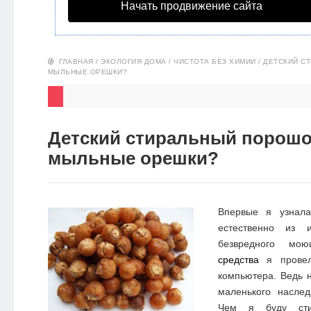
Начать продвижение сайта
НОВОСТИ
ЭКО-
ГЛАВНАЯ
/
ЭКОЛОГИЯ ДОМА
/
ЧИСТОТА БЕЗ ХИМИИ
/
ДЕТСКИЙ С
БЛОГ
МЫЛЬНЫЕ ОРЕШКИ?
Детский стиральный порошо
мыльные орешки?
Впервые я узна
естественно из 
безвредного м
средства
я провел
компьютера. Ведь 
маленького насле
Чем я буду сти