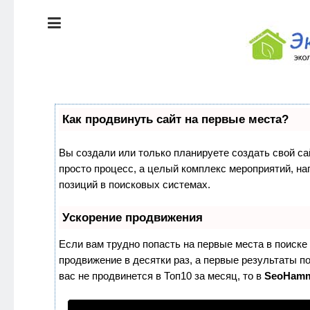
ЭКОЛОГИЯ
ДОМА
КРАСОТА И
ЗДОРОВЬЕ
ПИТАНИЕ
СТИЛЬ
Как продвинуть сайт на первые места?
ЖИЗНИ
ЭКО-
Вы создали или только планируете создать свой сай
НОВОСТИ
просто процесс, а целый комплекс мероприятий, н
ЭКОЛОГИЯ
позиций в поисковых системах.
ДОМА
ЭКО-
БЛОГ
Ускорение продвижения
КРАСОТА И
ЗДОРОВЬЕ
Если вам трудно попасть на первые места в поиск
продвижение в десятки раз, а первые результаты по
ПИТАНИЕ
вас не продвинется в Топ10 за месяц, то в
SeoHam
ЭКО-