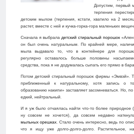
Допустим, первый 
терпения перестир
детским мылом (терпения, кстати, хватило на 2 мес
растет, вместе с ней и кучка-горка-гора маленьких вещич
Сначала я выбрала
детский стиральный порошок
«Ален
он был очень натуральным. По крайней мере, наличи
мыла выдавало то, что в контейнере для порошк
регулярно оставалось больше половины насыпаем
средства, пока я не додумалась сыпать его прямо в бар
Потом детский стиральный порошок фирмы «Эмвэй». Т
приближенный к натуральному, хотя запись о то
образованию накипи» заставляет засомневаться. Но, по
едкий, нейтральный.
И я уж было отчаялась найти что-то более природное (
ну совсем не хочется), да совсем недавно наткну
мыльных орешках.
Стало очень интересно, ведь по опис
что я ищу уже долго-долго-долго. Растительное, н