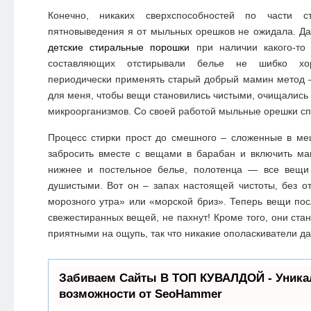
Конечно, никаких сверхспособностей по части с
пятновыведения я от мыльных орешков не ожидала. Д
детские стиральные порошки
при наличии какого-то 
составляющих отстирывали белье не шибко хо
периодически применять старый добрый мамин метод 
для меня, чтобы вещи становились чистыми, очищались 
микроорганизмов. Со своей работой мыльные орешки сп
Процесс стирки прост до смешного – сложенные в м
забросить вместе с вещами в барабан и включить ма
нижнее и постельное белье, полотенца — все вещи
душистыми. Вот он – запах настоящей чистоты, без о
морозного утра» или «морской бриз». Теперь вещи пос
свежестиранных вещей, не пахнут! Кроме того, они ста
приятными на ощупь, так что никакие ополаскиватели да
Забиваем Сайты В ТОП КУВАЛДОЙ - Уник
возможности от SeoHammer