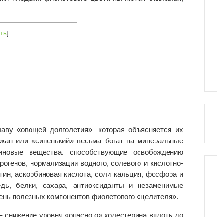
ть
]
аву «овощей долголетия», которая объясняется их
жан или «синенький» весьма богат на минеральные
иновые вещества, способствующие освобождению
рогенов, нормализации водного, солевого и кислотно-
тин, аскорбиновая кислота, соли кальция, фосфора и
медь, белки, сахара, антиоксиданты и незаменимые
чень полезных компонентов фиолетового «целителя».
 снижение уровня «опасного» холестерина вплоть до