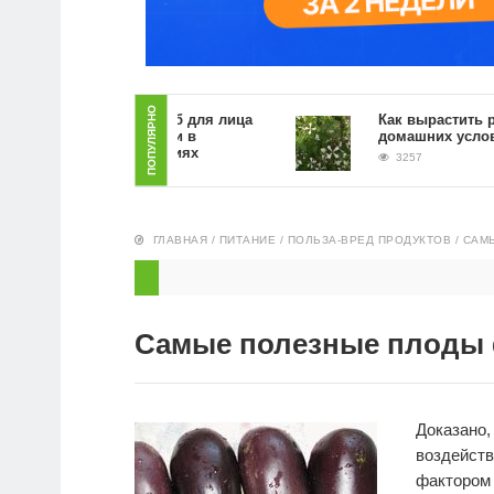
ПОПУЛЯРНО
Как сделать скраб для лица
Как вырастить руккол
из кофейной гущи в
домашних условиях
домашних условиях
3257
5556
ГЛАВНАЯ
/
ПИТАНИЕ
/
ПОЛЬЗА-ВРЕД ПРОДУКТОВ
/
САМ
Самые полезные плоды 
Доказано
воздейств
фактором 