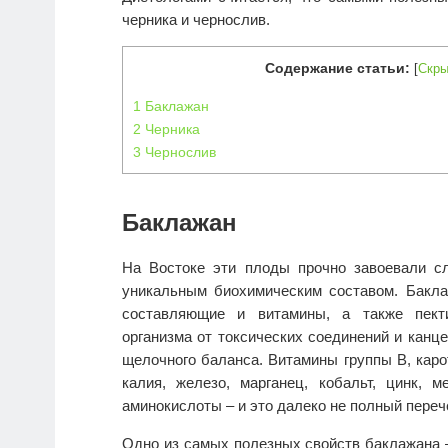
черника и чернослив.
Содержание статьи:
[
Скры
1
Баклажан
2
Черника
3
Чернослив
Баклажан
На Востоке эти плоды прочно завоевали сл
уникальным биохимическим составом. Бакла
составляющие и витамины, а также пект
организма от токсических соединений и канце
щелочного баланса. Витамины группы В, каро
калия, железо, марганец, кобальт, цинк, 
аминокислоты – и это далеко не полный пере
Одно из самых полезных свойств баклажана –