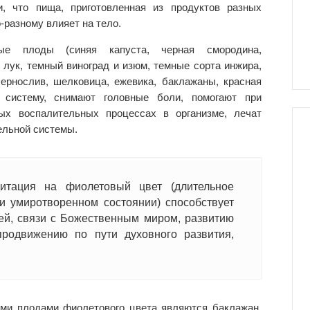
и, что пища, приготовленная из продуктов разных
о-разному влияет на тело.
вые плоды (синяя капуста, черная смородина,
 лук, темный виноград и изюм, темные сорта инжира,
ернослив, шелковица, ежевика, баклажаны, красная
ю систему, снимают головные боли, помогают при
ных воспалительных процессах в организме, лечат
ельной системы.
дитация на фиолетовый цвет (длительное
и умиротворенном состоянии) способствует
ей, связи с Божественным миром, развитию
продвижению по пути духовного развития,
ыми плодами фиолетового цвета являются баклажан,