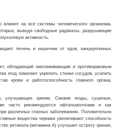
о влияют на все системы человеческого организма.
которые, выводя свободные радикалы, разрушающие
опухолевую активность.
ищают печень и кишечник от ядов, канцерогенных
дукт, обладающий омолаживающим и противораковым
ва ягод помогают укрепить стенки сосудов, усилить
тав крови и работоспособность главного органа,
во, улучшающее зрение. Свежие ягоды, сушеные,
ве часто рекомендуются офтальмологами и как
 при различных глазных заболеваниях. Положительно
активные вещества черники увеличивают способность
тво ретинола (витамина А) улучшает остроту зрения,