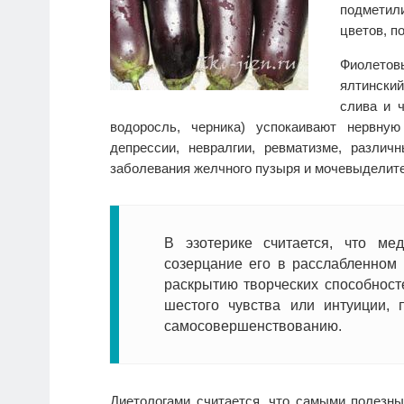
подметил
цветов, п
Фиолето
ялтинский
слива и ч
водоросль, черника) успокаивают нервну
депрессии, невралгии, ревматизме, различ
заболевания желчного пузыря и мочевыделит
В эзотерике считается, что ме
созерцание его в расслабленном 
раскрытию творческих способност
шестого чувства или интуиции, 
самосовершенствованию.
Диетологами считается, что самыми полезн