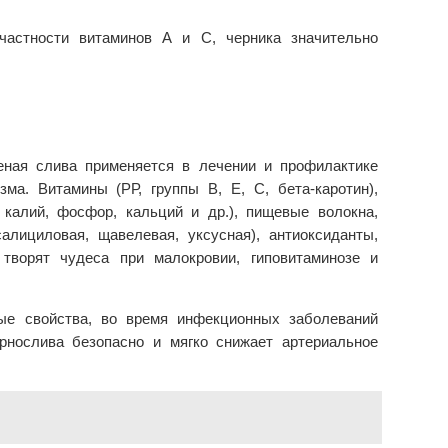
 частности витаминов А и С, черника значительно
еная слива применяется в лечении и профилактике
зма. Витамины (РР, группы В, Е, С, бета-каротин),
 калий, фосфор, кальций и др.), пищевые волокна,
салициловая, щавелевая, уксусная), антиоксиданты,
творят чудеса при малокровии, гиповитаминозе и
ые свойства, во время инфекционных заболеваний
рнослива безопасно и мягко снижает артериальное