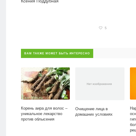
Ксения Поддубная
5
ВАМ ТАКЖЕ МОЖЕТ БЫТЬ ИНТЕРЕСНО
Корень аира для волос –
На
Очищение лица в
уникальное лекарство
ос
домашних условиях
против облысения
гип
бо
ре