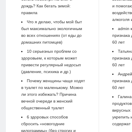
дождь? Как бегать зимой:
и помогаю
правила
воздейств
алкоголя 
Что я делаю, чтобы мой быт
был максимально экологичным
admin
к
во всех отношениях (от еды до
признака 
домашних питомцев)
60 лет
10 серьезных проблем со
Татьян
здоровьем, к которым может
признака 
привести регулярный недосып
60 лет
(давление, психика и др.)
Андре
Почему женщины чаще ходят
признака 
в туалет по маленькому. Можно
60 лет
ли этого избежать? Причина
Галина
вечной очереди в женский
продуктов
общественный туалет
вирусных 
6 здоровых способов
укрепить 
сбросить «новогодние
содержат 
килограммы» (без строгих и