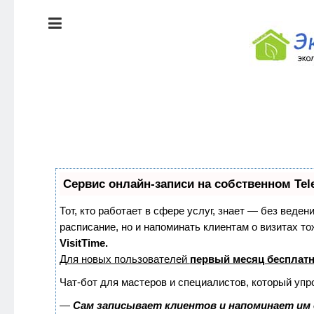
ЭКОЛОГИЯ
ДОМА
КРАСОТА И
ЗДОРОВЬЕ
ПИТАНИЕ
Сервис онлайн-записи на собственном Tel
СТИЛЬ
ЭКО-
ЖИЗНИ
НОВОСТИ
Тот, кто работает в сфере услуг, знает — без веден
расписание, но и напоминать клиентам о визитах 
VisitTime.
ЭКОЛОГИЯ
Для новых пользователей
первый месяц бесплат
ДОМА
Чат-бот для мастеров и специалистов, который упр
—
Сам записывает клиентов и напоминает им 
КРАСОТА И