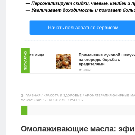
—
Персонализирует скидки, чаевые, кэшбэк и 
ЗДОРОВЬЕ
—
Увеличивает доходимость и помогает боль
ПИТАНИЕ
Начать пользоваться сервисом
ЭКО-
НОВОСТИ
ПОПУЛЯРНО
ь скраб для лица
Применение луковой шелухи
ой гущи в
на огороде: борьба с
условиях
вредителями
2542
ГЛАВНАЯ
/
КРАСОТА И ЗДОРОВЬЕ
/
АРОМАТЕРАПИЯ-ЭФИРНЫЕ М
МАСЛА: ЭФИРЫ НА СТРАЖЕ КРАСОТЫ
Омолаживающие масла: эфи