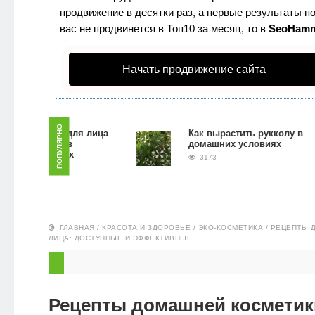
продвижение в десятки раз, а первые результаты по
ЗДОРОВЬЕ
вас не продвинется в Топ10 за месяц, то в
SeoHam
ПИТАНИЕ
Начать продвижение сайта
ЭКО-
НОВОСТИ
ПОПУЛЯРНО
ать скраб для лица
Как вырастить рукколу в
ной гущи в
домашних условиях
 условиях
3173
ГЛАВНАЯ
/
КРАСОТА И ЗДОРОВЬЕ
/
ЭКО-КОСМЕТИКА
/
РЕЦЕПТЫ 
ЛИЦА: ДОСТУПНЫЕ И ЭФФЕКТИВНЫЕ
Рецепты домашней косметик