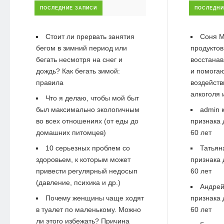
ПОСЛЕДНИЕ ЗАПИСИ
ПОСЛЕДНИ
Стоит ли прервать занятия
Соня М
бегом в зимний период или
продуктов
бегать несмотря на снег и
восстанав
дождь? Как бегать зимой:
и помогаю
правила
воздейств
алкоголя 
Что я делаю, чтобы мой быт
был максимально экологичным
admin
к
во всех отношениях (от еды до
признака 
домашних питомцев)
60 лет
10 серьезных проблем со
Татьян
здоровьем, к которым может
признака 
привести регулярный недосып
60 лет
(давление, психика и др.)
Андре
Почему женщины чаще ходят
признака 
в туалет по маленькому. Можно
60 лет
ли этого избежать? Причина