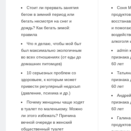
Стоит ли прервать занятия
Соня М
бегом в зимний период или
продуктов
бегать несмотря на снег и
восстанав
дождь? Как бегать зимой:
и помогаю
правила
воздейств
алкоголя 
Что я делаю, чтобы мой быт
был максимально экологичным
admin
к
во всех отношениях (от еды до
признака 
домашних питомцев)
60 лет
10 серьезных проблем со
Татьян
здоровьем, к которым может
признака 
привести регулярный недосып
60 лет
(давление, психика и др.)
Андре
Почему женщины чаще ходят
признака 
в туалет по маленькому. Можно
60 лет
ли этого избежать? Причина
Галина
вечной очереди в женский
продуктов
общественный туалет