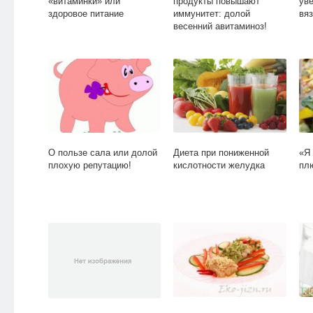
«витаминки» или
продукты повышают
ув
здоровое питание
иммунитет: долой
вяз
весенний авитаминоз!
О пользе сала или долой
Диета при пониженной
«Я 
плохую репутацию!
кислотности желудка
пл