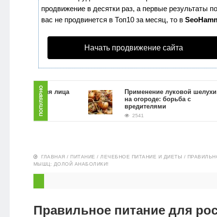
продвижение в десятки раз, а первые результаты по
ЗДОРОВЬЕ
вас не продвинется в Топ10 за месяц, то в
SeoHam
ПИТАНИЕ
Начать продвижение сайта
ЭКО-
НОВОСТИ
ПОПУЛЯРНО
ь скраб для лица
Применение луковой шелухи
ой гущи в
на огороде: борьба с
условиях
вредителями
2541
ГЛАВНАЯ
/
ПИТАНИЕ
/
ЛЕЧЕБНОЕ ПИТАНИЕ И ДИЕТЫ
/
ПРАВИЛЬН
МЫШЦ: ДОЛОЙ АНАБОЛИКИ!
Правильное питание для ро