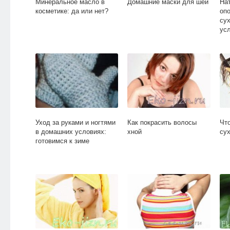
Минеральное масло в
Домашние маски для шеи
На
косметике: да или нет?
оп
су
ус
Уход за руками и ногтями
Как покрасить волосы
Чт
в домашних условиях:
хной
сух
готовимся к зиме