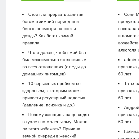
Стоит ли прервать занятия
Соня М
бегом в зимний период или
продуктов
бегать несмотря на снег и
восстанав
дождь? Как бегать зимой:
и помогаю
правила
воздейств
алкоголя 
Что я делаю, чтобы мой быт
был максимально экологичным
admin
к
во всех отношениях (от еды до
признака 
домашних питомцев)
60 лет
10 серьезных проблем со
Татьян
здоровьем, к которым может
признака 
привести регулярный недосып
60 лет
(давление, психика и др.)
Андре
Почему женщины чаще ходят
признака 
в туалет по маленькому. Можно
60 лет
ли этого избежать? Причина
Галина
вечной очереди в женский
продуктов