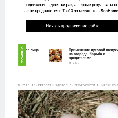
продвижение в десятки раз, а первые результаты по
ЗДОРОВЬЕ
вас не продвинется в Топ10 за месяц, то в
SeoHam
ПИТАНИЕ
Начать продвижение сайта
ЭКО-
НОВОСТИ
ПОПУЛЯРНО
ь скраб для лица
Применение луковой шелухи
й гущи в
на огороде: борьба с
условиях
вредителями
2518
ГЛАВНАЯ
/
КРАСОТА И ЗДОРОВЬЕ
/
ЭКО-КОСМЕТИКА
/
МАСКИ ИЗ 