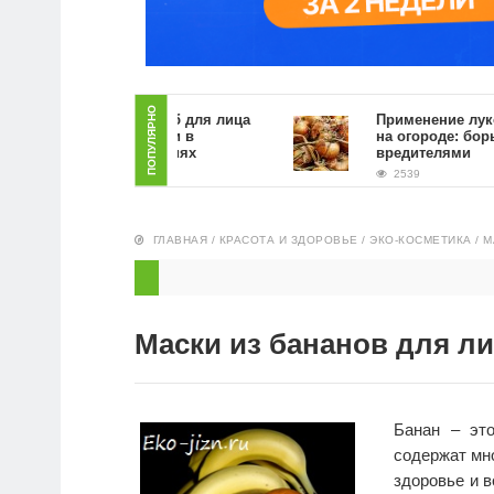
ПОПУЛЯРНО
Как сделать скраб для лица
Применение луковой 
из кофейной гущи в
на огороде: борьба с
домашних условиях
вредителями
2835
2539
ГЛАВНАЯ
/
КРАСОТА И ЗДОРОВЬЕ
/
ЭКО-КОСМЕТИКА
/
М
Маски из бананов для л
Банан – эт
содержат мн
здоровье и в