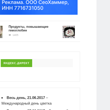
Продукты, повышающие
Рецепт гречки на кефир
гемоглобин
фото. Как принимать и 
питаться во время дие
1405
1386
ЯНДЕКС.ДИРЕКТ
Весь день, 21.06.2017
–
Международный день цветка