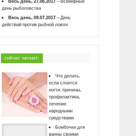
Весь день, 27.06.2017
–
Всемирный
день рыболовства
Весь день, 09.07.2017
–
День
действий против рыбной ловли
СЕЙЧАС ЧИТАЮТ:
Что делать,
если слоятся
ногти: причины,
профилактика,
лечение
народными
средствами
Бомбочки для
ванны своими