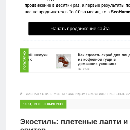
продвижение в десятки раз, а первые результаты по
ЗДОРОВЬЕ
вас не продвинется в Топ10 за месяц, то в
SeoHam
ПИТАНИЕ
Начать продвижение сайта
ПОПУЛЯРНО
ие луковой шелухи
Как сделать скраб для лица
е: борьба с
из кофейной гущи в
ями
домашних условиях
2249
ГЛАВНАЯ
/
СТИЛЬ ЖИЗНИ
/
ЭКО-ИДЕИ!
/
ЭКОСТИЛЬ: ПЛЕТЕНЫЕ Л
13:54, 09 СЕНТЯБРЯ 2011
Экостиль: плетеные лапти и
свитер