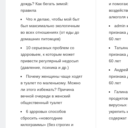
дождь? Как бегать зимой:
и помогаю
правила
воздейств
алкоголя 
Что я делаю, чтобы мой быт
был максимально экологичным
admin
к
во всех отношениях (от еды до
признака 
домашних питомцев)
60 лет
10 серьезных проблем со
Татьян
здоровьем, к которым может
признака 
привести регулярный недосып
60 лет
(давление, психика и др.)
Андре
Почему женщины чаще ходят
признака 
в туалет по маленькому. Можно
60 лет
ли этого избежать? Причина
Галина
вечной очереди в женский
продуктов
общественный туалет
вирусных 
6 здоровых способов
укрепить 
сбросить «новогодние
содержат 
килограммы» (без строгих и