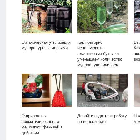
Органическая утилизация
Как повторно
Вы
мусора: урны с червями
использовать
Как
пластиковые бутылки:
по
уменьшаем количество
во
мусора, увеличиваем
количество пользы!
О природных
Давайте ездить на работу
По
ароматизированных
на велосипеде
мо
мешочках: фен-шуй в
действии