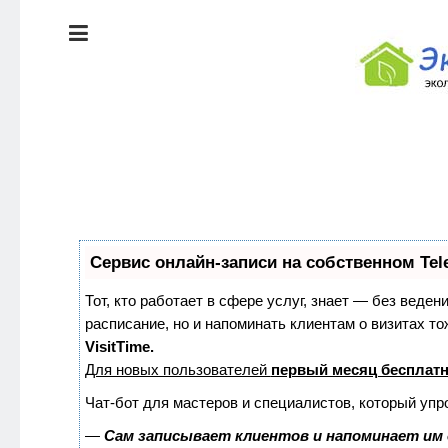
ЭКОЛОГИЯ
ДОМА
КРАСОТА И
ЗДОРОВЬЕ
ПИТАНИЕ
Сервис онлайн-записи на собственном Tel
СТИЛЬ
ЭКО-
ЖИЗНИ
НОВОСТИ
Тот, кто работает в сфере услуг, знает — без веден
расписание, но и напоминать клиентам о визитах 
VisitTime.
ЭКОЛОГИЯ
Для новых пользователей
первый месяц бесплат
ДОМА
Чат-бот для мастеров и специалистов, который упр
—
Сам записывает клиентов и напоминает им 
КРАСОТА И