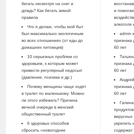
бегать несмотря на снег и
восстанав
дождь? Как бегать зимой:
и помогаю
правила
воздейств
алкоголя 
Что я делаю, чтобы мой быт
был максимально экологичным
admin
к
во всех отношениях (от еды до
признака 
домашних питомцев)
60 лет
10 серьезных проблем со
Татьян
здоровьем, к которым может
признака 
привести регулярный недосып
60 лет
(давление, психика и др.)
Андре
Почему женщины чаще ходят
признака 
в туалет по маленькому. Можно
60 лет
ли этого избежать? Причина
Галина
вечной очереди в женский
продуктов
общественный туалет
вирусных 
6 здоровых способов
укрепить 
сбросить «новогодние
содержат 