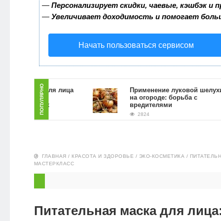
—
Персонализирует скидки, чаевые, кэшбэк и 
ЗДОРОВЬЕ
—
Увеличивает доходимость и помогает боль
ПИТАНИЕ
Начать пользоваться сервисом
ЭКО-
НОВОСТИ
ПОПУЛЯРНО
ь скраб для лица
Применение луковой шелухи
ой гущи в
на огороде: борьба с
условиях
вредителями
2824
ГЛАВНАЯ
/
КРАСОТА И ЗДОРОВЬЕ
/
ЭКО-КОСМЕТИКА
/
ПИТАТЕЛЬН
МАСТЕРКЛАСС
Питательная маска для лица