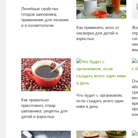
Лечебные свойства
плодов шиповника,
применение для лечения
и в косметологии
Как применять алоэ от
Же
насморка для детей и
оп
взрослых
сиг
не
ве
Оч
аб
сре
Что будет с организмом,
мы
Как правильно
если съедать всего один
вр
приготовить отвар
киви в день
пр
шиповника: рецепты для
ко
детей и взрослых