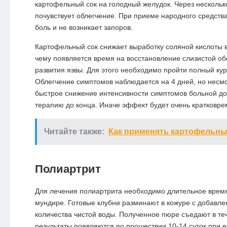
картофельный сок на голодный желудок. Через нескольк
почувствует облегчение. При приеме народного средств
боль и не возникает запоров.
Картофельный сок снижает выработку соляной кислоты в
чему появляется время на восстановление слизистой об
развития язвы. Для этого необходимо пройти полный кур
Облегчение симптомов наблюдается на 4 дней, но несм
быстрое снижение интенсивности симптомов больной д
терапию до конца. Иначе эффект будет очень кратковр
Читайте также:
Как применять картофельны
Полиартрит
Для лечения полиартрита необходимо длительное время
мундире. Готовые клубни разминают в кожуре с добавл
количества чистой воды. Полученное пюре съедают в те
результаты появляются по прошествии 10-14 суток при 