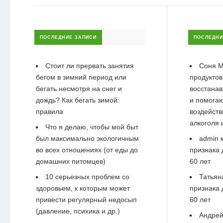
ПОСЛЕДНИЕ ЗАПИСИ
ПОСЛЕДНИ
Стоит ли прервать занятия
Соня М
бегом в зимний период или
продуктов
бегать несмотря на снег и
восстанав
дождь? Как бегать зимой:
и помогаю
правила
воздейств
алкоголя 
Что я делаю, чтобы мой быт
был максимально экологичным
admin
к
во всех отношениях (от еды до
признака 
домашних питомцев)
60 лет
10 серьезных проблем со
Татьян
здоровьем, к которым может
признака 
привести регулярный недосып
60 лет
(давление, психика и др.)
Андре