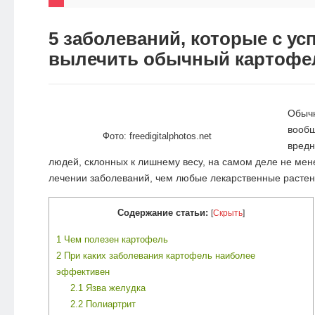
НОВОСТИ
5 заболеваний, которые с ус
ЭКО-
вылечить обычный картофе
БЛОГ
Обычн
вообщ
Фото: freedigitalphotos.net
вредн
людей, склонных к лишнему весу, на самом деле не ме
лечении заболеваний, чем любые лекарственные растен
Содержание статьи:
[
Скрыть
]
1
Чем полезен картофель
2
При каких заболевания картофель наиболее
эффективен
2.1
Язва желудка
2.2
Полиартрит