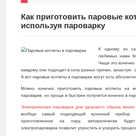
НОВОСТИ
Как приготовить паровые ко
ЭКО-
используя пароварку
БЛОГ
К одному из са
любимых нами бл
Чаще это конечно 
каждому они подходят в силу разных причин, зачастую 
А вот
паровые котлеты в пароварке
могут есть абсолютно
Можно конечно приготовить паровые котлеты на ме
пароварке, но проще и быстрее получится конечно в пар
Электрическая пароварка для здорового образа жизни
вообще самый подходящий кухонный прибор.
приготовленное на пару, автоматически буд
электропароварка позволит упростить и ускорить процесс