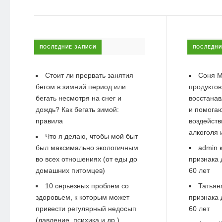
ПОСЛЕДНИЕ ЗАПИСИ
ПОСЛЕДНИ
Стоит ли прервать занятия
Соня М
бегом в зимний период или
продуктов
бегать несмотря на снег и
восстанав
дождь? Как бегать зимой:
и помогаю
правила
воздейств
алкоголя 
Что я делаю, чтобы мой быт
был максимально экологичным
admin
к
во всех отношениях (от еды до
признака 
домашних питомцев)
60 лет
10 серьезных проблем со
Татьян
здоровьем, к которым может
признака 
привести регулярный недосып
60 лет
(давление, психика и др.)