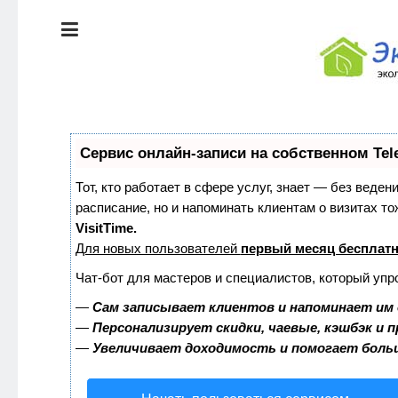
ЭКОЛОГИЯ
ДОМА
КРАСОТА И
ЗДОРОВЬЕ
ПИТАНИЕ
СТИЛЬ
Сервис онлайн-записи на собственном Tel
ЖИЗНИ
ЭКО-
Тот, кто работает в сфере услуг, знает — без веден
НОВОСТИ
расписание, но и напоминать клиентам о визитах 
ЭКОЛОГИЯ
VisitTime.
ДОМА
Для новых пользователей
первый месяц бесплат
ЭКО-
БЛОГ
Чат-бот для мастеров и специалистов, который упр
КРАСОТА И
ЗДОРОВЬЕ
—
Сам записывает клиентов и напоминает им 
—
Персонализирует скидки, чаевые, кэшбэк и 
—
Увеличивает доходимость и помогает боль
ПИТАНИЕ
ЭКО-