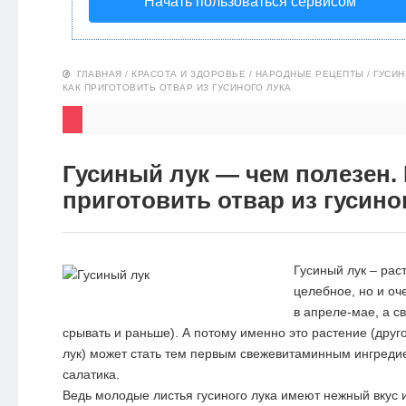
Начать пользоваться сервисом
НОВОСТИ
ЭКО-
ГЛАВНАЯ
/
КРАСОТА И ЗДОРОВЬЕ
/
НАРОДНЫЕ РЕЦЕПТЫ
/
ГУСИН
КАК ПРИГОТОВИТЬ ОТВАР ИЗ ГУСИНОГО ЛУКА
БЛОГ
Гусиный лук — чем полезен. 
приготовить отвар из гусино
Гусиный лук – рас
целебное, но и оч
в апреле-мае, а с
срывать и раньше). А потому именно это растение (друг
лук) может стать тем первым свежевитаминным ингреди
салатика.
Ведь молодые листья гусиного лука имеют нежный вкус и