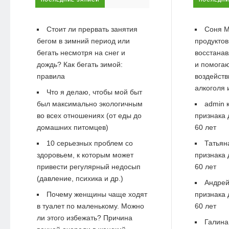
ПОСЛЕДНИЕ ЗАПИСИ
ПОСЛЕДНИ
Стоит ли прервать занятия
Соня М
бегом в зимний период или
продуктов
бегать несмотря на снег и
восстанав
дождь? Как бегать зимой:
и помогаю
правила
воздейств
алкоголя 
Что я делаю, чтобы мой быт
был максимально экологичным
admin
к
во всех отношениях (от еды до
признака 
домашних питомцев)
60 лет
10 серьезных проблем со
Татьян
здоровьем, к которым может
признака 
привести регулярный недосып
60 лет
(давление, психика и др.)
Андре
Почему женщины чаще ходят
признака 
в туалет по маленькому. Можно
60 лет
ли этого избежать? Причина
Галина