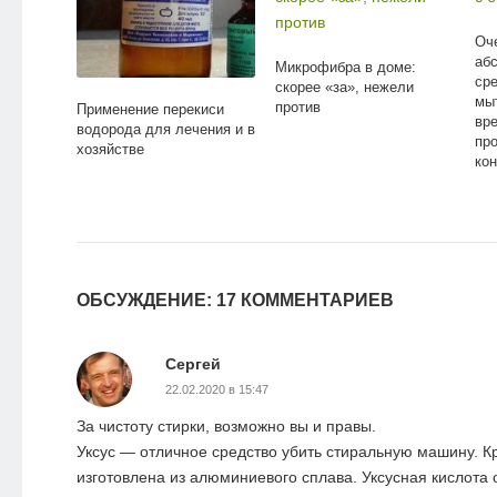
Оч
аб
Микрофибра в доме:
сре
скорее «за», нежели
мы
против
Применение перекиси
вр
водорода для лечения и в
пр
хозяйстве
ко
ОБСУЖДЕНИЕ: 17 КОММЕНТАРИЕВ
Сергей
22.02.2020 в 15:47
За чистоту стирки, возможно вы и правы.
Уксус — отличное средство убить стиральную машину. К
изготовлена из алюминиевого сплава. Уксусная кислота 