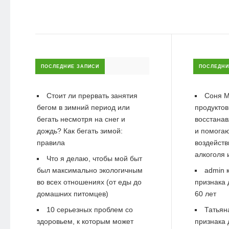
ПОСЛЕДНИЕ ЗАПИСИ
ПОСЛЕДНИ
Стоит ли прервать занятия
Соня М
бегом в зимний период или
продуктов
бегать несмотря на снег и
восстанав
дождь? Как бегать зимой:
и помогаю
правила
воздейств
алкоголя 
Что я делаю, чтобы мой быт
был максимально экологичным
admin
к
во всех отношениях (от еды до
признака 
домашних питомцев)
60 лет
10 серьезных проблем со
Татьян
здоровьем, к которым может
признака 