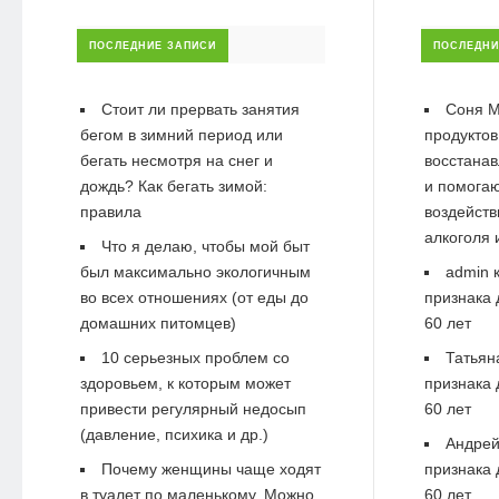
ПОСЛЕДНИЕ ЗАПИСИ
ПОСЛЕДНИ
Стоит ли прервать занятия
Соня М
бегом в зимний период или
продуктов
бегать несмотря на снег и
восстанав
дождь? Как бегать зимой:
и помогаю
правила
воздейств
алкоголя 
Что я делаю, чтобы мой быт
был максимально экологичным
admin
к
во всех отношениях (от еды до
признака 
домашних питомцев)
60 лет
10 серьезных проблем со
Татьян
здоровьем, к которым может
признака 
привести регулярный недосып
60 лет
(давление, психика и др.)
Андре
Почему женщины чаще ходят
признака 
в туалет по маленькому. Можно
60 лет