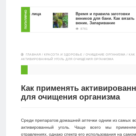
ЗДОРОВЬЕ
ПОПУЛЯРНО
 скраб для лица
Время и правила заготовки
 гущи в
веников для бани. Как вязать
словиях
веник. Запаривание
ПИТАНИЕ
8761
ЭКО-
НОВОСТИ
ГЛАВНАЯ
/
КРАСОТА И ЗДОРОВЬЕ
/
ОЧИЩЕНИЕ ОРГАНИЗМА
/
КАК
АКТИВИРОВАННЫЙ УГОЛЬ ДЛЯ ОЧИЩЕНИЯ ОРГАНИЗМА
Как применять активирован
для очищения организма
Среди препаратов домашней аптечки одним из самых в
активированный уголь. Чаще всего мы примен
отравлениях, однако спектр его использования на самом