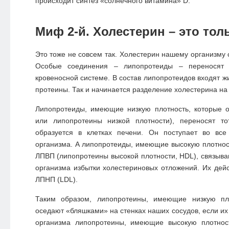
происходит синтез «солнечного витамина» D.
Миф 2-й. Холестерин – это тол
Это тоже не совсем так. Холестерин нашему организму
Особые соединения – липопротеиды – переносят 
кровеносной системе. В состав липопротеидов входят ж
протеины. Так и начинается разделение холестерина на
Липопротеиды, имеющие низкую плотность, которые 
или липопротеины низкой плотности), переносят то
образуется в клетках печени. Он поступает во все
организма. А липопротеиды, имеющие высокую плотнос
ЛПВП (липопротеины высокой плотности, HDL), связыва
организма избытки холестериновых отложений. Их дей
ЛПНП (LDL).
Таким образом, липопротеины, имеющие низкую пло
оседают «бляшками» на стенках наших сосудов, если их
организма липопротеины, имеющие высокую плотност