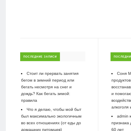
ПОСЛЕДНИЕ ЗАПИСИ
ПОСЛЕДНИ
Стоит ли прервать занятия
Соня М
бегом в зимний период или
продуктов
бегать несмотря на снег и
восстанав
дождь? Как бегать зимой:
и помогаю
правила
воздейств
алкоголя 
Что я делаю, чтобы мой быт
был максимально экологичным
admin
к
во всех отношениях (от еды до
признака 
домашних питомцев)
60 лет