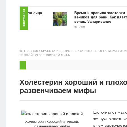
ЗДОРОВЬЕ
ПОПУЛЯРНО
ь скраб для лица
Время и правила заготовки
й гущи в
веников для бани. Как вязать
условиях
веник. Запаривание
ПИТАНИЕ
8695
ЭКО-
НОВОСТИ
ГЛАВНАЯ
/
КРАСОТА И ЗДОРОВЬЕ
/
ОЧИЩЕНИЕ ОРГАНИЗМА
/
ХОЛ
ПЛОХОЙ: РАЗВЕНЧИВАЕМ МИФЫ
Холестерин хороший и плохо
развенчиваем мифы
Его считают «зак
же нужно знать к
Холестерин хороший и плохой:
в чем заключаетс
развенчиваем мифы