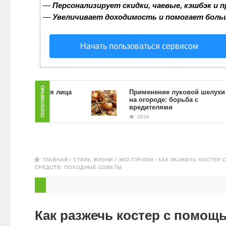
—
Персонализирует скидки, чаевые, кэшбэк и 
ЗДОРОВЬЕ
—
Увеличивает доходимость и помогает боль
ПИТАНИЕ
Начать пользоваться сервисом
ЭКО-
НОВОСТИ
ПОПУЛЯРНО
 скраб для лица
Применение луковой шелухи
й гущи в
на огороде: борьба с
условиях
вредителями
2634
ГЛАВНАЯ
/
СТИЛЬ ЖИЗНИ
/
ЭКО-ТУРИЗМ
/
КАК РАЗЖЕЧЬ КОСТЕР
СРЕДСТВ: ПОХОДНЫЕ СОВЕТЫ
Как разжечь костер с помощ