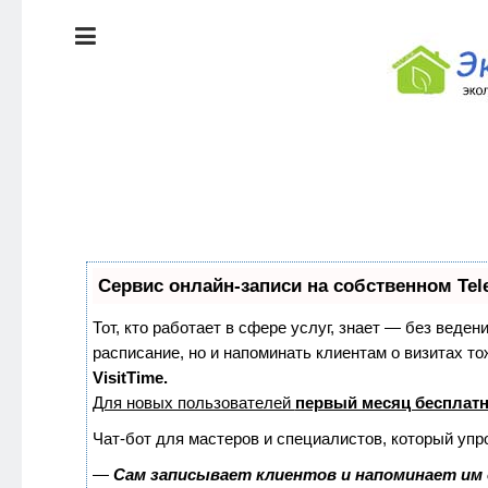
ЭКОЛОГИЯ
ДОМА
КРАСОТА И
ЗДОРОВЬЕ
ПИТАНИЕ
Сервис онлайн-записи на собственном Tel
СТИЛЬ
ЭКО-
ЖИЗНИ
НОВОСТИ
Тот, кто работает в сфере услуг, знает — без веден
расписание, но и напоминать клиентам о визитах 
VisitTime.
ЭКОЛОГИЯ
Для новых пользователей
первый месяц бесплат
ДОМА
Чат-бот для мастеров и специалистов, который упр
—
Сам записывает клиентов и напоминает им 
КРАСОТА И