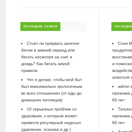
ПОСЛЕДНИЕ ЗАПИСИ
ПОСЛЕДНИ
Стоит ли прервать занятия
Соня М
бегом в зимний период или
продуктов
бегать несмотря на снег и
восстанав
дождь? Как бегать зимой:
и помогаю
правила
воздейств
алкоголя 
Что я делаю, чтобы мой быт
был максимально экологичным
admin
к
во всех отношениях (от еды до
признака 
домашних питомцев)
60 лет
10 серьезных проблем со
Татьян
здоровьем, к которым может
признака 
привести регулярный недосып
60 лет
(давление, психика и др.)
Андре