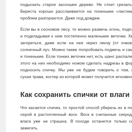
подыскать старое засохшее дерево. Не стоит срезат
Береста хорошо расслаивается на тоненькие «листик
проблем разгораются. Даже под дождем.
Если вы в сосновом лесу, то можно разжечь огонь, подпа
и подкладывая к ним постепенно маленькие веточки. Хв
загореться, даже если на нее через линзу (от очко
солнечный луч. Можно также попробовать поджечь и сам
и тоненькие. Если тонких веточек нет, есть шанс распал
этого на них необходимо ножом сделать надрезы в фор
подносить спичку. Мы уже не будем говорить о том, 
сухая трава, костер из которой может получится мгновен
Как сохранить спички от влаги
Что касается спичек, то простой способ уберечь их в по
серой в растопленный воск. Воск в считанные секун
влага уже не страшна. В походе останется только с
зажигать.