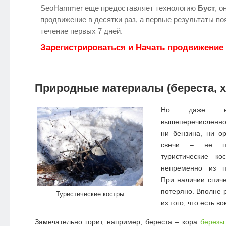
SeoHammer еще предоставляет технологию
Буст
, о
продвижение в десятки раз, а первые результаты по
течение первых 7 дней.
Зарегистрироваться и Начать продвижение
Природные материалы (береста, хв
Но даже е
вышеперечисленног
ни бензина, ни ор
свечи – не па
туристические ко
непременно из п
При наличии спиче
потеряно. Вполне 
Туристические костры
из того, что есть во
Замечательно горит, например, береста – кора
березы