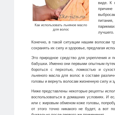
виде. К 
причине
выбросам
питани
Как использовать льняное масло
парикмах
для волос
лучшего.
Конечно, в такой ситуации нашим волосам т
сохранять их силу и здоровье, предлагая испо
Это природное средство для укрепления и 
бабушки. Именно они первыми опытным путем 
бороться с перхотью, ломкостью и сухос
льняного масла для волос в составе различ
головы и вернуть волосам жизненную силу и з
Ниже представлены некоторые рецепты испол
воспользоваться в домашних условиях. И есл
или с жировым обменом коже головы, попробу
от этого точно никакого не будет, а вот 
буквально после первого же применения.