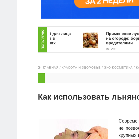
ПОПУЛЯРНО
Как сделать скраб для лица
Применение луковой ш
из кофейной гущи в
на огороде: борьба с
домашних условиях
вредителями
5389
2998
ГЛАВНАЯ
/
КРАСОТА И ЗДОРОВЬЕ
/
ЭКО-КОСМЕТИКА
/
К
Как использовать льнян
Современ
не позво
крупных 