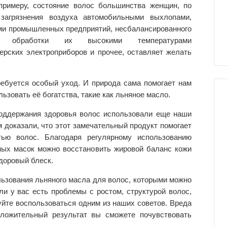
примеру, состояние волос большинства женщин, по
 загрязнения воздуха автомобильными выхлопами,
и промышленных предприятий, несбалансированного
я, обработки их высокими температурами
ерских электроприборов и прочее, оставляет желать
ребуется особый уход. И природа сама помогает нам
льзовать её богатства, такие как льняное масло.
поддержания здоровья волос использовали еще наши
доказали, что этот замечательный продукт помогает
тью волос. Благодаря регулярному использованию
ных масок можно восстановить жировой баланс кожи
доровый блеск.
ьзования льняного масла для волос, которыми можно
и у вас есть проблемы с ростом, структурой волос,
йте воспользоваться одним из наших советов. Вреда
положительный результат вы сможете почувствовать