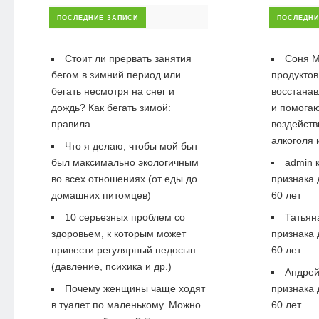
ПОСЛЕДНИЕ ЗАПИСИ
ПОСЛЕДНИ
Стоит ли прервать занятия
Соня М
бегом в зимний период или
продуктов
бегать несмотря на снег и
восстанав
дождь? Как бегать зимой:
и помогаю
правила
воздейств
алкоголя 
Что я делаю, чтобы мой быт
был максимально экологичным
admin
к
во всех отношениях (от еды до
признака 
домашних питомцев)
60 лет
10 серьезных проблем со
Татьян
здоровьем, к которым может
признака 
привести регулярный недосып
60 лет
(давление, психика и др.)
Андре
Почему женщины чаще ходят
признака 
в туалет по маленькому. Можно
60 лет