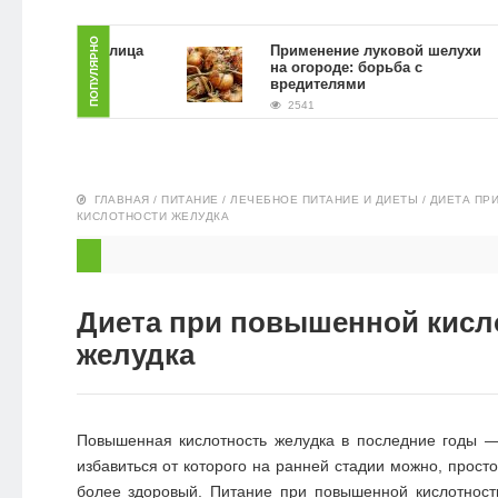
ЗДОРОВЬЕ
ПОПУЛЯРНО
краб для лица
Применение луковой шелухи
гущи в
на огороде: борьба с
ловиях
вредителями
ПИТАНИЕ
2541
ЭКО-
НОВОСТИ
ГЛАВНАЯ
/
ПИТАНИЕ
/
ЛЕЧЕБНОЕ ПИТАНИЕ И ДИЕТЫ
/
ДИЕТА ПР
КИСЛОТНОСТИ ЖЕЛУДКА
Диета при повышенной кисл
желудка
Повышенная кислотность желудка в последние годы —
избавиться от которого на ранней стадии можно, прост
более здоровый. Питание при повышенной кислотност