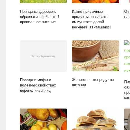
Принципы здорового
Какие привычные
О 
образа жизни. Часть 1:
продукты повышают
пл
правильное питание
иммунитет: долой
весенний авитаминоз!
Желчегонные продукты
Правда и мифы о
Пи
питания
полезных свойствах
сах
перепелиных яиц
про
ка