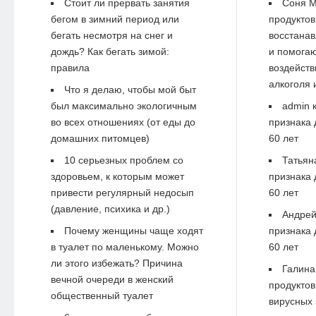
Стоит ли прервать занятия
Соня М
бегом в зимний период или
продуктов
бегать несмотря на снег и
восстанав
дождь? Как бегать зимой:
и помогаю
правила
воздейств
алкоголя 
Что я делаю, чтобы мой быт
был максимально экологичным
admin
к
во всех отношениях (от еды до
признака 
домашних питомцев)
60 лет
10 серьезных проблем со
Татьян
здоровьем, к которым может
признака 
привести регулярный недосып
60 лет
(давление, психика и др.)
Андре
Почему женщины чаще ходят
признака 
в туалет по маленькому. Можно
60 лет
ли этого избежать? Причина
Галина
вечной очереди в женский
продуктов
общественный туалет
вирусных 