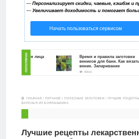
—
Персонализирует скидки, чаевые, кэшбэк и 
ЗДОРОВЬЕ
—
Увеличивает доходимость и помогает боль
ПИТАНИЕ
Начать пользоваться сервисом
ЭКО-
НОВОСТИ
ПОПУЛЯРНО
 скраб для лица
Время и правила заготовки
й гущи в
веников для бани. Как вязать
словиях
веник. Запаривание
8843
ГЛАВНАЯ
/
ПИТАНИЕ
/
ПОЛЕЗНЫЕ ЗАГОТОВКИ
/
ЛУЧШИЕ РЕЦЕПТЫ
ВАРЕНЬЯ ИЗ БОЯРЫШНИКА
Лучшие рецепты лекарствен