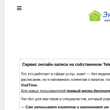
ЭКОЛОГИЯ
ДОМА
КРАСОТА И
ЗДОРОВЬЕ
ПИТАНИЕ
Сервис онлайн-записи на собственном Tel
СТИЛЬ
ЭКО-
ЖИЗНИ
НОВОСТИ
Тот, кто работает в сфере услуг, знает — без веден
расписание, но и напоминать клиентам о визитах 
VisitTime.
ЭКОЛОГИЯ
Для новых пользователей
первый месяц бесплат
ДОМА
Чат-бот для мастеров и специалистов, который упр
—
Сам записывает клиентов и напоминает им 
КРАСОТА И