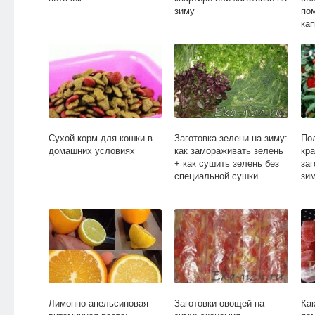
зиму
по
ка
Сухой корм для кошки в
Заготовка зелени на зиму:
По
домашних условиях
как замораживать зелень
кра
+ как сушить зелень без
заг
специальной сушки
зи
Лимонно-апельсиновая
Заготовки овощей на
Ка