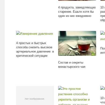
4 продукта, замедляющих
10 
старение. Ешьте хотя бы
ра
один из них ежедневно
пр
об
4 простых и быстрых
способа снизить высокое
По
артериальное давление: в
инт
критической ситуации
Состав и секреты
монастырского чая
10 
чт