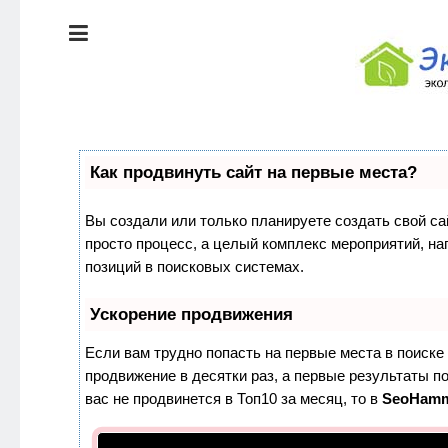
ЭКОЛОГИЯ
ДОМА
КРАСОТА И
ЗДОРОВЬЕ
ПИТАНИЕ
СТИЛЬ
Как продвинуть сайт на первые места?
ЖИЗНИ
ЭКО-
Вы создали или только планируете создать свой сай
НОВОСТИ
просто процесс, а целый комплекс мероприятий, н
ЭКОЛОГИЯ
позиций в поисковых системах.
ДОМА
ЭКО-
БЛОГ
Ускорение продвижения
КРАСОТА И
ЗДОРОВЬЕ
Если вам трудно попасть на первые места в поиск
продвижение в десятки раз, а первые результаты по
ПИТАНИЕ
вас не продвинется в Топ10 за месяц, то в
SeoHam
ЭКО-