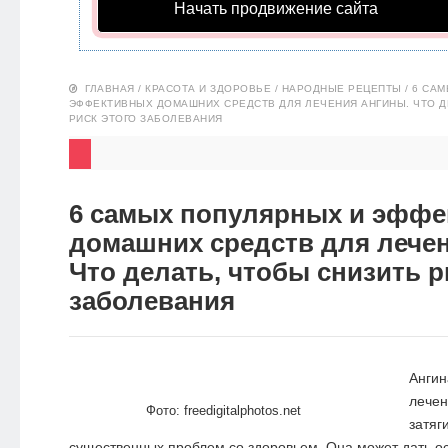
Начать продвижение сайта
НОВОСТИ
ЭКО-
ГЛАВНАЯ
/
КРАСОТА И ЗДОРОВЬЕ
/
НАРОДНЫЕ РЕЦЕПТЫ
/
6 САМ
БЛОГ
ЭФФЕКТИВНЫХ ДОМАШНИХ СРЕДСТВ ДЛЯ ЛЕЧЕНИЯ АНГИНЫ. ЧТО Д
РИСК ЭТОГО ЗАБОЛЕВАНИЯ
6 самых популярных и эфф
домашних средств для лечен
Что делать, чтобы снизить р
заболевания
Ангин
лечен
Фото: freedigitalphotos.net
затяг
существенных проблем со здоровьем. Она может дать о