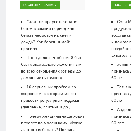
ПОСЛЕДНИЕ ЗАПИСИ
ПОСЛЕДНИ
Стоит ли прервать занятия
Соня М
бегом в зимний период или
продуктов
бегать несмотря на снег и
восстанав
дождь? Как бегать зимой:
и помогаю
правила
воздейств
алкоголя 
Что я делаю, чтобы мой быт
был максимально экологичным
admin
к
во всех отношениях (от еды до
признака 
домашних питомцев)
60 лет
10 серьезных проблем со
Татьян
здоровьем, к которым может
признака 
привести регулярный недосып
60 лет
(давление, психика и др.)
Андре
Почему женщины чаще ходят
признака 
в туалет по маленькому. Можно
60 лет
ли этого избежать? Причина