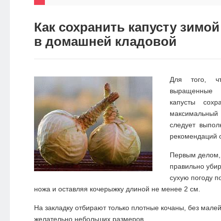
НОВОСТИ
Как сохранить капусту зимой
ЭКО-
в домашней кладовой
БЛОГ
Для того, чт
выращенные 
капусты сохр
максимальны
следует выпол
рекомендаций о
Первым делом, 
правильно убир
сухую погоду п
ножа и оставляя кочерыжку длиной не менее 2 см.
На закладку отбирают только плотные кочаны, без мале
желательно небольших размеров.