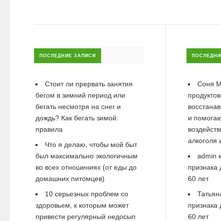
ПОСЛЕДНИЕ ЗАПИСИ
ПОСЛЕДНИ
Стоит ли прервать занятия
Соня М
бегом в зимний период или
продуктов
бегать несмотря на снег и
восстанав
дождь? Как бегать зимой:
и помогаю
правила
воздейств
алкоголя 
Что я делаю, чтобы мой быт
был максимально экологичным
admin
к
во всех отношениях (от еды до
признака 
домашних питомцев)
60 лет
10 серьезных проблем со
Татьян
здоровьем, к которым может
признака 
привести регулярный недосып
60 лет