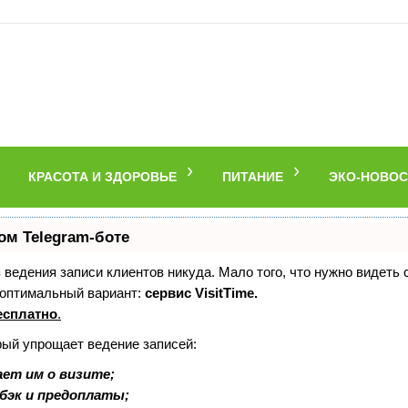
КРАСОТА И ЗДОРОВЬЕ
ПИТАНИЕ
ЭКО-НОВОС
ом Telegram-боте
ез ведения записи клиентов никуда. Мало того, что нужно видеть
 оптимальный вариант:
сервис VisitTime.
есплатно
.
рый упрощает ведение записей:
ет им о визите;
шбэк и предоплаты;