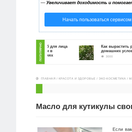
—
Увеличивает доходимость и помогае
Начать пользоваться сервисом
ПОПУЛЯРНО
Как сделать скраб для лица
Как вырастить рукко
из кофейной гущи в
домашних условиях
домашних условиях
3000
5389
ГЛАВНАЯ
/
КРАСОТА И ЗДОРОВЬЕ
/
ЭКО-КОСМЕТИКА
/
М
Масло для кутикулы сво
Если вам