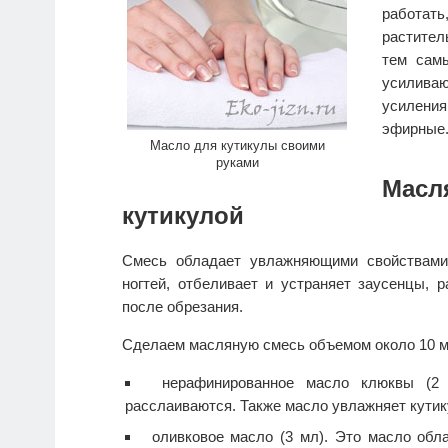
работать
растител
тем самы
усиливаю
усилени
эфирные
Масло для кутикулы своими
руками
Масл
кутикулой
Смесь обладает увлажняющими свойствами
ногтей, отбеливает и устраняет заусенцы, р
после обрезания.
Сделаем масляную смесь объемом около 10 м
нерафинированное масло клюквы (2 
расслаиваются. Также масло увлажняет кутик
оливковое масло (3 мл). Это масло об