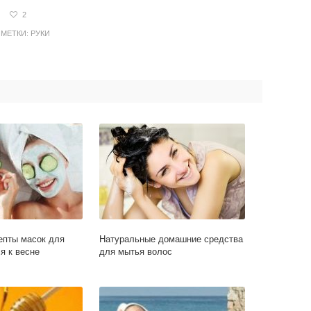
2
МЕТКИ:
РУКИ
епты масок для
Натуральные домашние средства
я к весне
для мытья волос