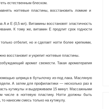
стеть естественным блеском.
авнять ногтевые пластины, восстановить ломкие и
 А и Е (0,5 мл). Витамины восстановят эластичность
ивания. К тому же, витамин Е продлит срок годности
только отбелит, но и сделает ногти более крепкими,
ежно восстановит и укрепит ногтевые пластины.
озбуждающий аромат свежести. Такая ароматерапия
помощью шприца в бутылочку из-под лака. Масляную
едели. А затем для профилактики — несколько раз в
ласть кутикулы и выдерживаем 15 минут. Массажными
ом числе в ногтевую пластину. Ногти должны быть
, то наносим смесь только на кутикулу.