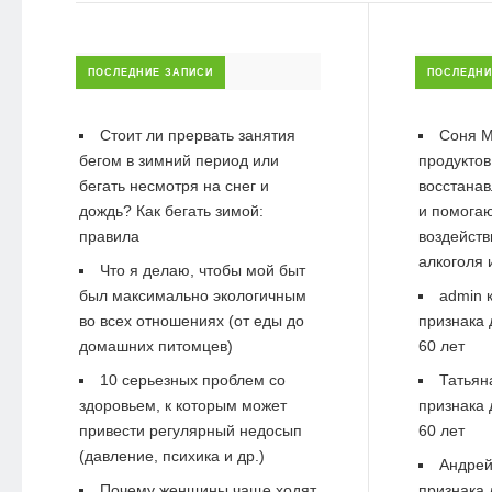
ПОСЛЕДНИЕ ЗАПИСИ
ПОСЛЕДНИ
Стоит ли прервать занятия
Соня М
бегом в зимний период или
продуктов
бегать несмотря на снег и
восстанав
дождь? Как бегать зимой:
и помогаю
правила
воздейств
алкоголя 
Что я делаю, чтобы мой быт
был максимально экологичным
admin
к
во всех отношениях (от еды до
признака 
домашних питомцев)
60 лет
10 серьезных проблем со
Татьян
здоровьем, к которым может
признака 
привести регулярный недосып
60 лет
(давление, психика и др.)
Андре
Почему женщины чаще ходят
признака 