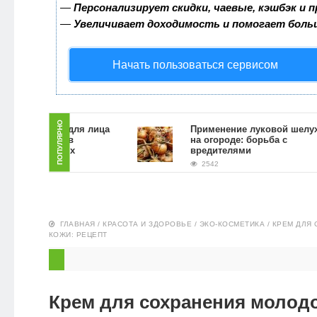
—
Персонализирует скидки, чаевые, кэшбэк и 
ЗДОРОВЬЕ
—
Увеличивает доходимость и помогает боль
ПИТАНИЕ
Начать пользоваться сервисом
ЭКО-
НОВОСТИ
ПОПУЛЯРНО
ать скраб для лица
Применение луковой шелухи
ной гущи в
на огороде: борьба с
х условиях
вредителями
2542
ГЛАВНАЯ
/
КРАСОТА И ЗДОРОВЬЕ
/
ЭКО-КОСМЕТИКА
/
КРЕМ ДЛЯ
КОЖИ: РЕЦЕПТ
Крем для сохранения молодо