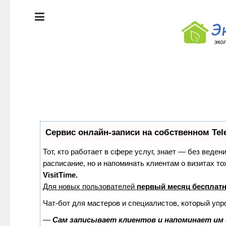
ЭКОЛОГИЯ
ДОМА
КРАСОТА И
ЗДОРОВЬЕ
ПИТАНИЕ
Сервис онлайн-записи на собственном Tel
СТИЛЬ
ЭКО-
ЖИЗНИ
НОВОСТИ
Тот, кто работает в сфере услуг, знает — без веден
расписание, но и напоминать клиентам о визитах 
VisitTime.
ЭКОЛОГИЯ
Для новых пользователей
первый месяц бесплат
ДОМА
Чат-бот для мастеров и специалистов, который упр
—
Сам записывает клиентов и напоминает им 
КРАСОТА И