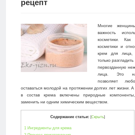
рецепт
Многие женщин
важность испол
косметики. Ка
косметики и отно
крем для лица,
только разгладить
первозданную неж
лица. Это нат
позволяет люб
оставаться молодой на протяжении долгих лет жизни. А 
в состав крема включены природные компоненты,
заменить ни одним химическим веществом.
Содержание статьи:
[
Скрыть
]
1
Ингредиенты для крема
2
Процесс приготовления