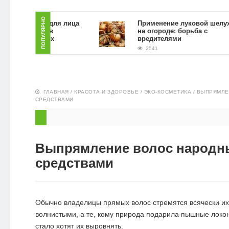
ЗДОРОВЬЕ
ПОПУЛЯРНО
ть скраб для лица
Применение луковой шелухи
ной гущи в
на огороде: борьба с
 условиях
вредителями
ПИТАНИЕ
2541
ЭКО-
НОВОСТИ
ГЛАВНАЯ
/
КРАСОТА И ЗДОРОВЬЕ
/
ЭКО-КОСМЕТИКА
/
ВЫПРЯМЛЕ
СРЕДСТВАМИ
Выпрямление волос народ
средствами
Обычно владелицы прямых волос стремятся всячески и
волнистыми, а те, кому природа подарила пышные локон
стало хотят их выровнять.