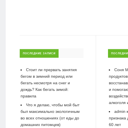
ПОСЛЕДНИЕ ЗАПИСИ
ПОСЛЕДНИ
Стоит ли прервать занятия
Соня М
бегом в зимний период или
продуктов
бегать несмотря на снег и
восстанав
дождь? Как бегать зимой:
и помогаю
правила
воздейств
алкоголя 
Что я делаю, чтобы мой быт
был максимально экологичным
admin
к
во всех отношениях (от еды до
признака 
домашних питомцев)
60 лет