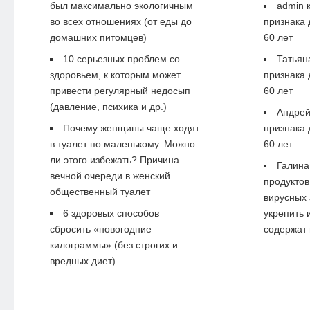
был максимально экологичным
admin
к
во всех отношениях (от еды до
признака 
домашних питомцев)
60 лет
10 серьезных проблем со
Татьян
здоровьем, к которым может
признака 
привести регулярный недосып
60 лет
(давление, психика и др.)
Андре
Почему женщины чаще ходят
признака 
в туалет по маленькому. Можно
60 лет
ли этого избежать? Причина
Галина
вечной очереди в женский
продуктов
общественный туалет
вирусных 
6 здоровых способов
укрепить 
сбросить «новогодние
содержат 
килограммы» (без строгих и
вредных диет)