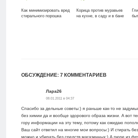
Как минимизировать вред
Корица против муравьев
Гл
стирального порошка
на кухне, в саду и в бане
бы
ОБСУЖДЕНИЕ: 7 КОММЕНТАРИЕВ
Лара26
08.01.2011 в 04:37
Спасибо за дельные советы:) я раньше как-то не задумы
без химии да и вообще здорового образа жизни. А вот 
гору информации на эту тему, потому как ожидаю пополне
Ваш сайт ответил на многие мои вопросы:) И стирать бе
можно и убирать без средств магазинных:) А пюре из фр