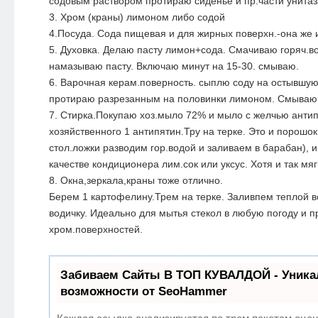
содовым раствором протираю сиденье и пр.части унитаз
3. Хром (краны) лимоном либо содой
4.Посуда. Сода пищевая и для жирных поверхн.-она же 
5. Духовка. Делаю пасту лимон+сода. Смачиваю горяч.во
намазываю пасту. Включаю минут на 15-30. смываю.
6. Варочная керам.поверность. сыплю соду на остывшую
протираю разрезанным на половинки лимоном. Смываю 
7. Стирка.Покупаю хоз.мыло 72% и мыло с желчью антип
хозяйственного 1 антипятин.Тру на терке. Это и порошок
стол.ложки разводим гор.водой и заливаем в барабан), 
качестве кондиционера лим.сок или уксус. Хотя и так мя
8. Окна,зеркала,краны тоже отлично.
Берем 1 картофелину.Трем на терке. Заливпем теплой 
водичку. Идеально для мытья стекол в любую погоду и п
хром.поверхностей.
Забиваем Сайты В ТОП КУВАЛДОЙ - Уник
возможности от SeoHammer