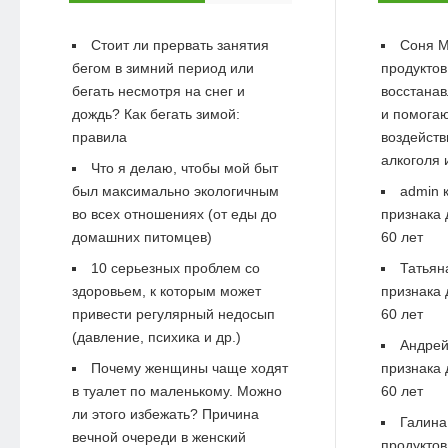
Стоит ли прервать занятия
Соня М
бегом в зимний период или
продуктов
бегать несмотря на снег и
восстанав
дождь? Как бегать зимой:
и помогаю
правила
воздейств
алкоголя 
Что я делаю, чтобы мой быт
был максимально экологичным
admin
к
во всех отношениях (от еды до
признака 
домашних питомцев)
60 лет
10 серьезных проблем со
Татьян
здоровьем, к которым может
признака 
привести регулярный недосып
60 лет
(давление, психика и др.)
Андре
Почему женщины чаще ходят
признака 
в туалет по маленькому. Можно
60 лет
ли этого избежать? Причина
Галина
вечной очереди в женский
продуктов