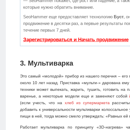
— SeoHammer покажет, где рост или падение, а такж
которые нужно обратить внимание.
SeoHammer еще предоставляет технологию
Буст
, о
продвижение в десятки раз, а первые результаты по
течение первых 7 дней.
Зарегистрироваться и Начать продвижение
3. Мультиварка
Это самый «молодой» прибор из нашего перечня – его 
около 10 лет назад. Приставка «мульти-» дарована ему
техники может выпекать, жарить, тушить, готовить на 
варенье, а некоторые модели еще и заменяют собой
(если учесть, что на
хлеб из супермаркета
рассчиты
добавить к универсальности мультиварки колоссальное 
пищи в ней, тогда можно смело утверждать: «Равных ей п
Работает мультиварка по принципу «3D-нагрева» ч