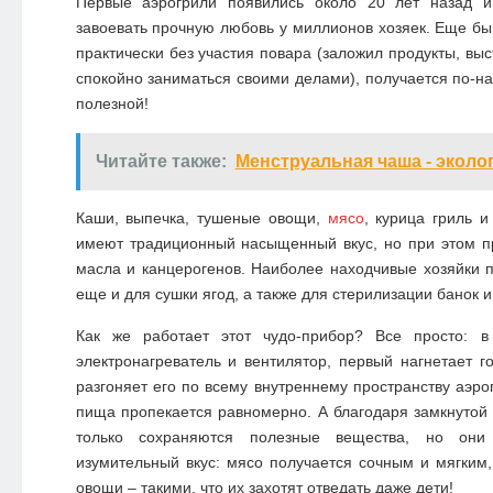
Первые аэрогрили появились около 20 лет назад и
завоевать прочную любовь у миллионов хозяек. Еще бы 
практически без участия повара (заложил продукты, вы
спокойно заниматься своими делами), получается по-н
полезной!
Читайте также:
Менструальная чаша - эколо
Каши, выпечка, тушеные овощи,
мясо
, курица гриль 
имеют традиционный насыщенный вкус, но при этом п
масла и канцерогенов. Наиболее находчивые хозяйки 
еще и для сушки ягод, а также для стерилизации банок и
Как же работает этот чудо-прибор? Все просто: в
электронагреватель и вентилятор, первый нагнетает го
разгоняет его по всему внутреннему пространству аэрог
пища пропекается равномерно. А благодаря замкнутой 
только сохраняются полезные вещества, но он
изумительный вкус: мясо получается сочным и мягким
овощи – такими, что их захотят отведать даже дети!