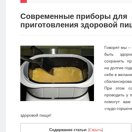
НОВОСТИ
Современные приборы для
ЭКО-
приготовления здоровой пи
БЛОГ
Говорят мы – 
быть здоро
сохранить пр
на долгие год
себе в желан
сбалансирова
При этом со
проводить у 
помогут вам
«чудо-горшоч
здоровой пищи!
Содержание статьи:
[
Скрыть
]