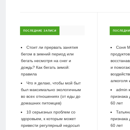
ПОСЛЕДНИЕ ЗАПИСИ
ПОСЛЕДНИ
Стоит ли прервать занятия
Соня М
бегом в зимний период или
продуктов
бегать несмотря на снег и
восстанав
дождь? Как бегать зимой:
и помогаю
правила
воздейств
алкоголя 
Что я делаю, чтобы мой быт
был максимально экологичным
admin
к
во всех отношениях (от еды до
признака 
домашних питомцев)
60 лет
10 серьезных проблем со
Татьян
здоровьем, к которым может
признака 
привести регулярный недосып
60 лет