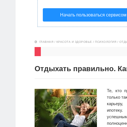
Начать пользоваться сервисом
ГЛАВНАЯ
/
КРАСОТА И ЗДОРОВЬЕ
/
ПСИХОЛОГИЯ
/
ОТДЫ
Отдыхать правильно. Ка
Те, кто 
только та
карьеру,
ипотеку.
успешным
полноценн