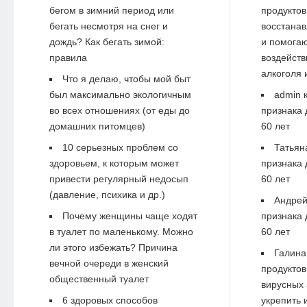
бегом в зимний период или
продуктов
бегать несмотря на снег и
восстанав
дождь? Как бегать зимой:
и помогаю
правила
воздейств
алкоголя 
Что я делаю, чтобы мой быт
был максимально экологичным
admin
к
во всех отношениях (от еды до
признака 
домашних питомцев)
60 лет
10 серьезных проблем со
Татьян
здоровьем, к которым может
признака 
привести регулярный недосып
60 лет
(давление, психика и др.)
Андре
Почему женщины чаще ходят
признака 
в туалет по маленькому. Можно
60 лет
ли этого избежать? Причина
Галина
вечной очереди в женский
продуктов
общественный туалет
вирусных 
6 здоровых способов
укрепить 