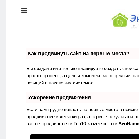
ЭКОЛОГИЯ
ДОМА
КРАСОТА И
ЗДОРОВЬЕ
ПИТАНИЕ
СТИЛЬ
Как продвинуть сайт на первые места?
ЖИЗНИ
ЭКО-
Вы создали или только планируете создать свой сай
НОВОСТИ
просто процесс, а целый комплекс мероприятий, н
ЭКОЛОГИЯ
позиций в поисковых системах.
ДОМА
ЭКО-
БЛОГ
Ускорение продвижения
КРАСОТА И
ЗДОРОВЬЕ
Если вам трудно попасть на первые места в поиск
продвижение в десятки раз, а первые результаты по
ПИТАНИЕ
вас не продвинется в Топ10 за месяц, то в
SeoHam
ЭКО-