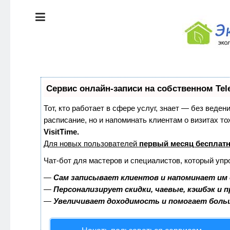
ЭКОЛОГИЯ
ДОМА
КРАСОТА И
ЗДОРОВЬЕ
ПИТАНИЕ
СТИЛЬ
Сервис онлайн-записи на собственном Tel
ЖИЗНИ
ЭКО-
Тот, кто работает в сфере услуг, знает — без веден
НОВОСТИ
расписание, но и напоминать клиентам о визитах 
ЭКОЛОГИЯ
VisitTime.
ДОМА
Для новых пользователей
первый месяц бесплат
ЭКО-
БЛОГ
Чат-бот для мастеров и специалистов, который упр
КРАСОТА И
ЗДОРОВЬЕ
—
Сам записывает клиентов и напоминает им 
—
Персонализирует скидки, чаевые, кэшбэк и 
—
Увеличивает доходимость и помогает боль
ПИТАНИЕ
ЭКО-