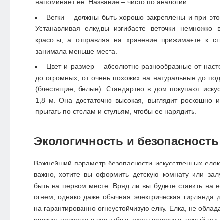
напоминает ее. Название – чисто по аналогии.
Ветки – должны быть хорошо закреплены и при эт
Устанавливая елку,вы изгибаете веточки немножко
красоты, а отправляя на хранение прижимаете к ст
занимала меньше места.
Цвет и размер – абсолютно разнообразные от нас
до огромных, от очень похожих на натуральные до под
(блестящие, белые). Стандартно в дом покупают иску
1,8 м. Она достаточно высокая, выглядит роскошно 
прыгать по столам и стульям, чтобы ее нарядить.
Экологичность и безопасность
Важнейший параметр безопасности искусственных елок 
важно, хотите вы оформить детскую комнату или зал
быть на первом месте. Вряд ли вы будете ставить на е
огнем, однако даже обычная электрическая гирлянда 
на гарантированно огнеустойчивую елку. Елка, не обла
рискует навсегда у вас отбить охоту встречать новый год.