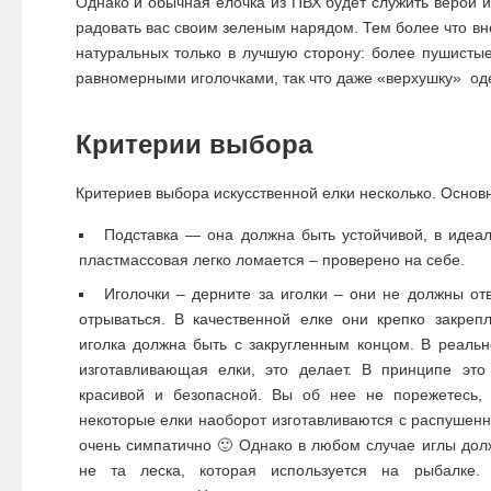
Однако и обычная елочка из ПВХ будет служить верой и
радовать вас своим зеленым нарядом. Тем более что вн
натуральных только в лучшую сторону: более пушисты
равномерными иголочками, так что даже «верхушку» оде
Критерии выбора
Критериев выбора искусственной елки несколько. Основ
Подставка — она должна быть устойчивой, в идеале
пластмассовая легко ломается – проверено на себе.
Иголочки – дерните за иголки – они не должны от
отрываться. В качественной елке они крепко закреп
иголка должна быть с закругленным концом. В реаль
изготавливающая елки, это делает. В принципе эт
красивой и безопасной. Вы об нее не порежетесь, 
некоторые елки наоборот изготавливаются с распушен
очень симпатично 🙂 Однако в любом случае иглы дол
не та леска, которая используется на рыбалке