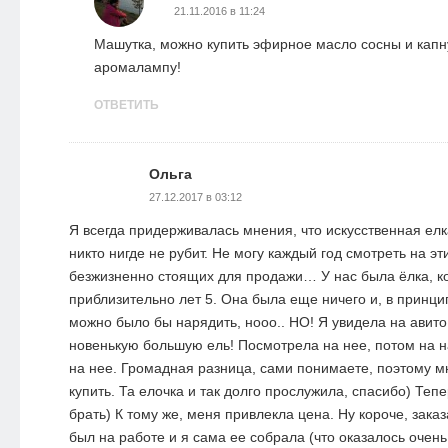
21.11.2016 в 11:24
Машутка, можно купить эфирное масло сосны и капну
аромалампу!
ОТВЕТИТЬ
Ольга
27.12.2017 в 03:12
Я всегда придерживалась мнения, что искусственная елк
никто нигде не рубит. Не могу каждый год смотреть на эт
безжизненно стоящих для продажи… У нас была ёлка, к
приблизительно лет 5. Она была еще ничего и, в принцип
можно было бы нарядить, нооо.. НО! Я увидела на авит
новенькую большую ель! Посмотрела на нее, потом на н
на нее. Громадная разница, сами понимаете, поэтому мн
купить. Та елочка и так долго прослужила, спасибо) Теп
брать) К тому же, меня привлекла цена. Ну короче, заказ
был на работе и я сама ее собрала (что оказалось очень