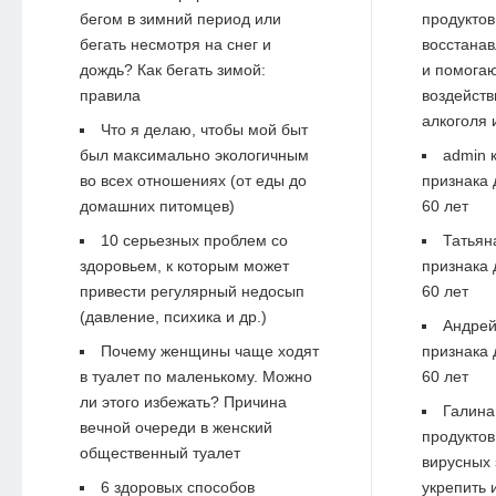
бегом в зимний период или
продуктов
бегать несмотря на снег и
восстанав
дождь? Как бегать зимой:
и помогаю
правила
воздейств
алкоголя 
Что я делаю, чтобы мой быт
был максимально экологичным
admin
к
во всех отношениях (от еды до
признака 
домашних питомцев)
60 лет
10 серьезных проблем со
Татьян
здоровьем, к которым может
признака 
привести регулярный недосып
60 лет
(давление, психика и др.)
Андре
Почему женщины чаще ходят
признака 
в туалет по маленькому. Можно
60 лет
ли этого избежать? Причина
Галина
вечной очереди в женский
продуктов
общественный туалет
вирусных 
6 здоровых способов
укрепить 