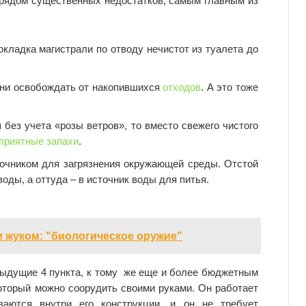
 рядом существенных недостатков, самым главным из
окладка магистрали по отводу нечистот из туалета до
ени освобождать от накопившихся
отходов
. А это тоже
 без учета «розы ветров», то вместо свежего чистого
приятные запахи
.
точником для загрязнения окружающей среды. Отстой
оды, а оттуда – в источник воды для питья.
 жуком: "биологическое оружие"
ыдущие 4 пункта, к тому же еще и более бюджетным
оторый можно соорудить своими руками. Он работает
ваются внутри его конструкции, и он не требует