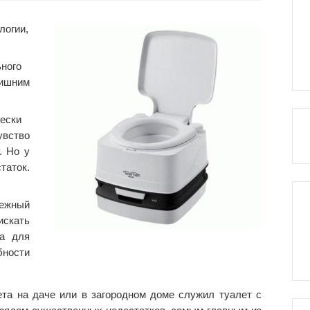
логии,
ного
ишним
ески
увство
. Но у
таток.
нежный
искать
та для
ности
та на даче или в загородном доме служил туалет с