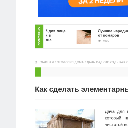
ПОПУЛЯРНО
Как сделать скраб для лица
Лучшие народные сред
из кофейной гущи в
от комаров
домашних условиях
7609
8564
ГЛАВНАЯ
/
ЭКОЛОГИЯ ДОМА
/
ДАЧА САД ОГОРОД
/
КАК 
Как сделать элементарн
Дача для 
который н
чистотой в