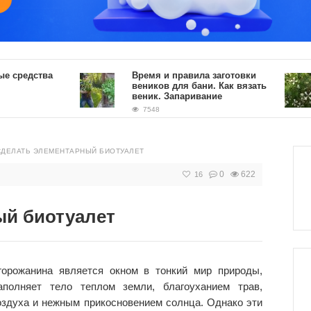
ства
Время и правила заготовки
К
веников для бани. Как вязать
д
веник. Запаривание
7548
СДЕЛАТЬ ЭЛЕМЕНТАРНЫЙ БИОТУАЛЕТ
0
622
16
ый биотуалет
горожанина является окном в тонкий мир природы,
аполняет тело теплом земли, благоуханием трав,
оздуха и нежным прикосновением солнца. Однако эти