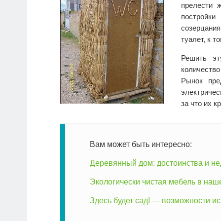
прелести ж
постройки
созерцани
туалет, к 
Решить эт
количество
Рынок пре
электричес
за что их к
Вам может быть интересно:
Деревянный дом: достоинства и не
Экологически чистая мебель в наш
Здесь будет сад! — возможности и