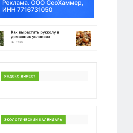
ак вырастить рукколу в
Применение луковой ше
омашних условиях
на огороде: борьба с
вредителями
4790
4032
ЯНДЕКС.ДИРЕКТ
ЭКОЛОГИЧЕСКИЙ КАЛЕНДАРЬ