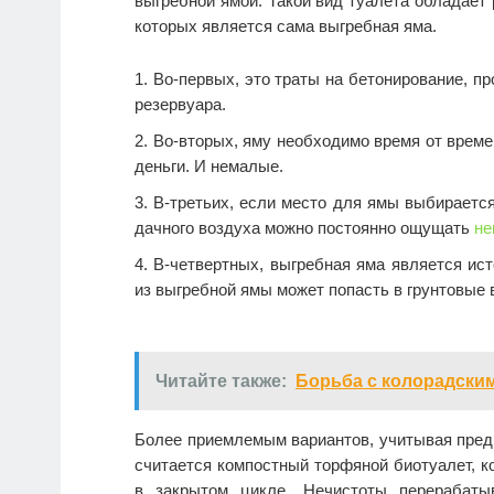
выгребной ямой. Такой вид туалета обладает
которых является сама выгребная яма.
Во-первых, это траты на бетонирование, пр
резервуара.
Во-вторых, яму необходимо время от врем
деньги. И немалые.
В-третьих, если место для ямы выбирается
дачного воздуха можно постоянно ощущать
не
В-четвертных, выгребная яма является ис
из выгребной ямы может попасть в грунтовые в
Читайте также:
Борьба с колорадским
Более приемлемым вариантов, учитывая пред
считается компостный торфяной биотуалет, к
в закрытом цикле. Нечистоты перерабаты