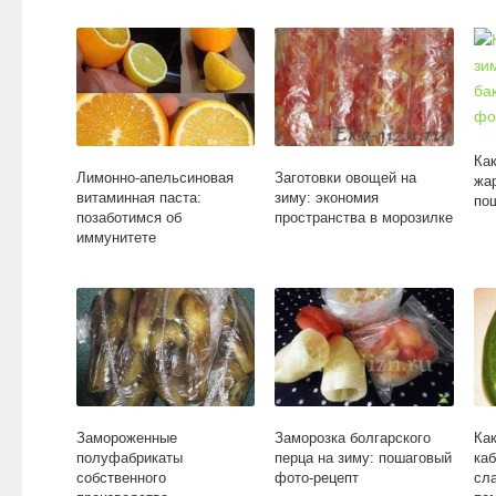
Как
Лимонно-апельсиновая
Заготовки овощей на
жа
витаминная паста:
зиму: экономия
по
позаботимся об
пространства в морозилке
иммунитете
Замороженные
Заморозка болгарского
Ка
полуфабрикаты
перца на зиму: пошаговый
ка
собственного
фото-рецепт
сл