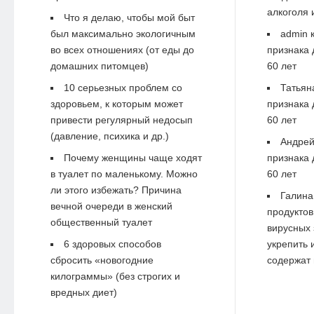
алкоголя 
Что я делаю, чтобы мой быт
был максимально экологичным
admin
к
во всех отношениях (от еды до
признака 
домашних питомцев)
60 лет
10 серьезных проблем со
Татьян
здоровьем, к которым может
признака 
привести регулярный недосып
60 лет
(давление, психика и др.)
Андре
Почему женщины чаще ходят
признака 
в туалет по маленькому. Можно
60 лет
ли этого избежать? Причина
Галина
вечной очереди в женский
продуктов
общественный туалет
вирусных 
6 здоровых способов
укрепить 
сбросить «новогодние
содержат 
килограммы» (без строгих и
вредных диет)