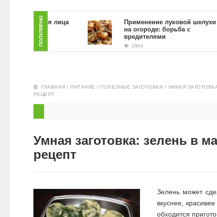
ЗДОРОВЬЕ
ПОПУЛЯРНО
скраб для лица
Применение луковой шелухи
 гущи в
на огороде: борьба с
ловиях
вредителями
ПИТАНИЕ
2904
ЭКО-
НОВОСТИ
ГЛАВНАЯ
/
ПИТАНИЕ
/
ПОЛЕЗНЫЕ ЗАГОТОВКИ
/
УМНАЯ ЗАГОТОВКА
РЕЦЕПТ
Умная заготовка: зелень в ма
рецепт
Зелень может сд
вкуснее, красивее
обходится пригото