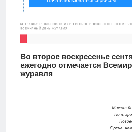
Начать пользоваться сервисом
НОВОСТИ
ЭКО-
ГЛАВНАЯ
/
ЭКО-НОВОСТИ
/
ВО ВТОРОЕ ВОСКРЕСЕНЬЕ СЕНТЯБР
ВСЕМИРНЫЙ ДЕНЬ ЖУРАВЛЯ
БЛОГ
Во второе воскресенье сент
ежегодно отмечается Всеми
журавля
Может бы
Но я, г
Погов
Лучше, че