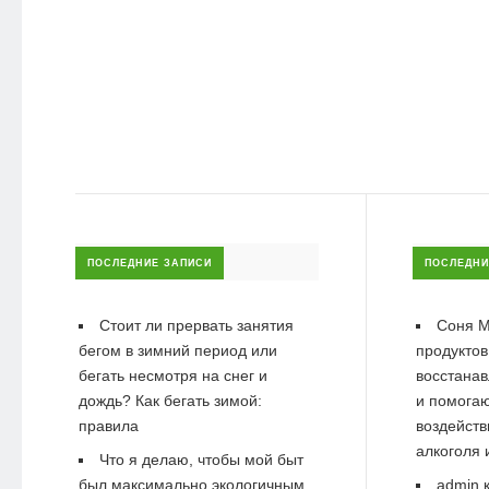
ПОСЛЕДНИЕ ЗАПИСИ
ПОСЛЕДНИ
Стоит ли прервать занятия
Соня М
бегом в зимний период или
продуктов
бегать несмотря на снег и
восстанав
дождь? Как бегать зимой:
и помогаю
правила
воздейств
алкоголя 
Что я делаю, чтобы мой быт
был максимально экологичным
admin
к