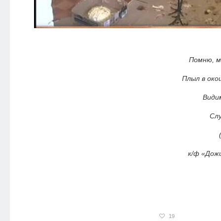
Помню, м
Плыл в око
Види
Слу
к/ф «Дож
19