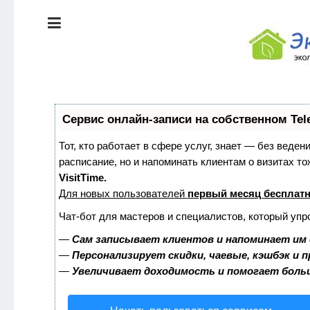
ЭКОЛОГИЯ
ДОМА
КРАСОТА И
ЗДОРОВЬЕ
ПИТАНИЕ
СТИЛЬ
Сервис онлайн-записи на собственном Tel
ЖИЗНИ
ЭКО-
Тот, кто работает в сфере услуг, знает — без веден
НОВОСТИ
расписание, но и напоминать клиентам о визитах 
ЭКОЛОГИЯ
VisitTime.
ДОМА
Для новых пользователей
первый месяц бесплат
ЭКО-
БЛОГ
Чат-бот для мастеров и специалистов, который упр
КРАСОТА И
ЗДОРОВЬЕ
—
Сам записывает клиентов и напоминает им 
—
Персонализирует скидки, чаевые, кэшбэк и 
—
Увеличивает доходимость и помогает боль
ПИТАНИЕ
ЭКО-