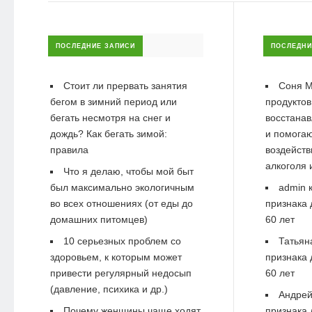
ПОСЛЕДНИЕ ЗАПИСИ
ПОСЛЕДНИ
Стоит ли прервать занятия
Соня М
бегом в зимний период или
продуктов
бегать несмотря на снег и
восстанав
дождь? Как бегать зимой:
и помогаю
правила
воздейств
алкоголя 
Что я делаю, чтобы мой быт
был максимально экологичным
admin
к
во всех отношениях (от еды до
признака 
домашних питомцев)
60 лет
10 серьезных проблем со
Татьян
здоровьем, к которым может
признака 
привести регулярный недосып
60 лет
(давление, психика и др.)
Андре
Почему женщины чаще ходят
признака 