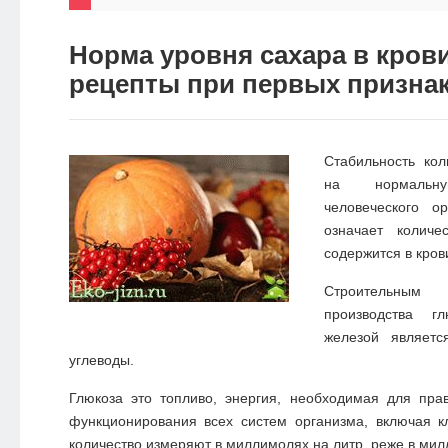
НОВОСТИ
Норма уровня сахара в кров
ЭКО-
рецепты при первых признак
БЛОГ
Стабильность кол
на нормальн
человеческого о
означает количе
содержится в кров
Строительны
производства г
железой являет
углеводы.
Глюкоза это топливо, энергия, необходимая для пра
функционирования всех систем организма, включая к
количество измеряют в миллимолях на литр, реже в мил