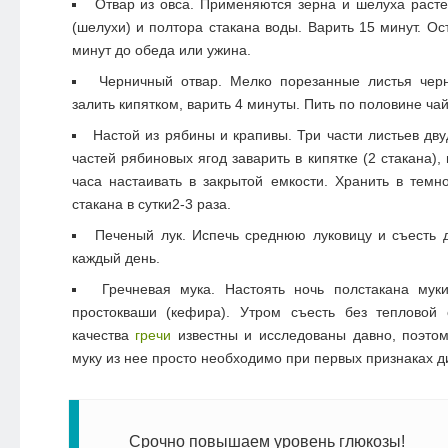
Отвар из овса. Применяются зерна и шелуха расте
(шелухи) и полтора стакана воды. Варить 15 минут. Ос
минут до обеда или ужина.
Черничный отвар. Мелко порезанные листья чер
залить кипятком, варить 4 минуты. Пить по половине ча
Настой из рябины и крапивы. Три части листьев дв
частей рябиновых ягод заварить в кипятке (2 стакана), 
часа настаивать в закрытой емкости. Хранить в темн
стакана в сутки2-3 раза.
Печеный лук. Испечь среднюю луковицу и съесть д
каждый день.
Гречневая мука. Настоять ночь полстакана мук
простокваши (кефира). Утром съесть без тепловой 
качества
гречи
известны и исследованы давно, поэтом
муку из нее просто необходимо при первых признаках д
Срочно повышаем уровень глюкозы!