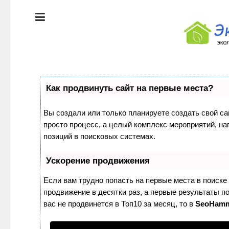
ЭКОЛОГИЯ
ДОМА
КРАСОТА И
ЗДОРОВЬЕ
ПИТАНИЕ
СТИЛЬ
Как продвинуть сайт на первые места?
ЖИЗНИ
ЭКО-
Вы создали или только планируете создать свой сай
НОВОСТИ
просто процесс, а целый комплекс мероприятий, н
ЭКОЛОГИЯ
позиций в поисковых системах.
ДОМА
ЭКО-
БЛОГ
Ускорение продвижения
КРАСОТА И
ЗДОРОВЬЕ
Если вам трудно попасть на первые места в поиск
продвижение в десятки раз, а первые результаты по
ПИТАНИЕ
вас не продвинется в Топ10 за месяц, то в
SeoHam
ЭКО-