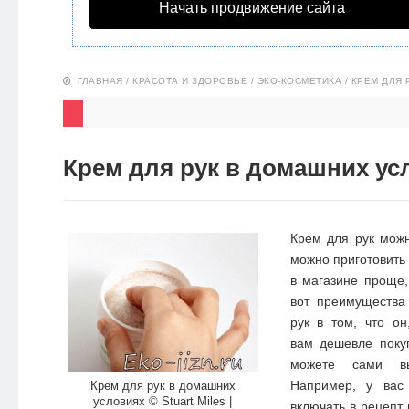
Начать продвижение сайта
НОВОСТИ
ЭКО-
ГЛАВНАЯ
/
КРАСОТА И ЗДОРОВЬЕ
/
ЭКО-КОСМЕТИКА
/
КРЕМ ДЛЯ 
БЛОГ
Крем для рук в домашних ус
Крем для рук можн
можно приготовить
в магазине проще,
вот преимущества
рук в том, что он
вам дешевле покуп
можете сами вы
Например, у вас 
Крем для рук в домашних
условиях © Stuart Miles |
включать в рецепт