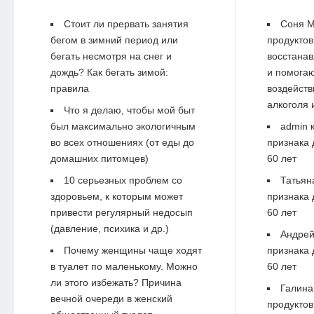
Стоит ли прервать занятия
Соня М
бегом в зимний период или
продуктов
бегать несмотря на снег и
восстанав
дождь? Как бегать зимой:
и помогаю
правила
воздейств
алкоголя 
Что я делаю, чтобы мой быт
был максимально экологичным
admin
к
во всех отношениях (от еды до
признака 
домашних питомцев)
60 лет
10 серьезных проблем со
Татьян
здоровьем, к которым может
признака 
привести регулярный недосып
60 лет
(давление, психика и др.)
Андре
Почему женщины чаще ходят
признака 
в туалет по маленькому. Можно
60 лет
ли этого избежать? Причина
Галина
вечной очереди в женский
продуктов