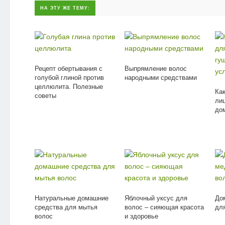
НА ЭТУ ЖЕ ТЕМУ:
Рецепт обертывания с
Выпрямление волос
голубой глиной против
народными средствами
целлюлита. Полезные
Ка
советы
ли
до
Натуральные домашние
Яблочный уксус для
До
средства для мытья
волос – сияющая красота
дл
волос
и здоровье