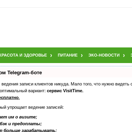
КРАСОТА И ЗДОРОВЬЕ
ПИТАНИЕ
ЭКО-НОВОСТИ
ом Telegram-боте
ез ведения записи клиентов никуда. Мало того, что нужно видеть
 оптимальный вариант:
сервис VisitTime.
есплатно
.
рый упрощает ведение записей:
ет им о визите;
шбэк и предоплаты;
т больше зарабатывать;