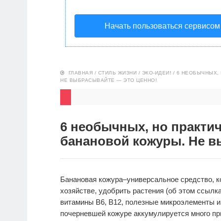
Начать пользоваться сервисом
ГЛАВНАЯ
/
СТИЛЬ ЖИЗНИ
/
ЭКО-ИДЕИ!
/
6 НЕОБЫЧНЫХ,
НЕ ВЫБРАСЫВАЙТЕ — ЭТО ЦЕННО!
6 необычных, но практи
банановой кожуры. Не в
Банановая кожура–универсальное средство, к
хозяйстве, удобрить растения (об этом ссылка
витамины B6, B12, полезные микроэлементы и
почерневшей кожуре аккумулируется много при