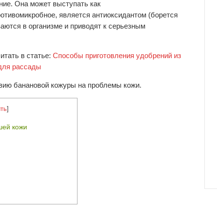
ние. Она может выступать как
ротивомикробное, является антиоксидантом (борется
аются в организме и приводят к серьезным
итать в статье:
Способы приготовления удобрений из
для рассады
вию банановой кожуры на проблемы кожи.
ть
]
шей кожи