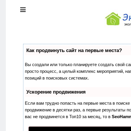
ЭКОЛОГИЯ
ДОМА
КРАСОТА И
ЗДОРОВЬЕ
ПИТАНИЕ
СТИЛЬ
Как продвинуть сайт на первые места?
ЖИЗНИ
ЭКО-
Вы создали или только планируете создать свой сай
НОВОСТИ
просто процесс, а целый комплекс мероприятий, н
ЭКОЛОГИЯ
позиций в поисковых системах.
ДОМА
ЭКО-
БЛОГ
Ускорение продвижения
КРАСОТА И
ЗДОРОВЬЕ
Если вам трудно попасть на первые места в поиск
продвижение в десятки раз, а первые результаты по
ПИТАНИЕ
вас не продвинется в Топ10 за месяц, то в
SeoHam
ЭКО-