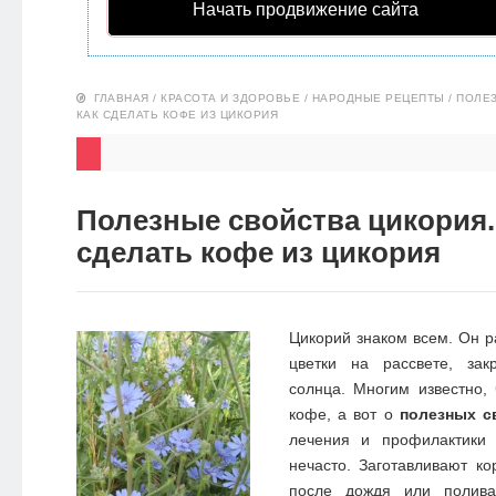
Начать продвижение сайта
НОВОСТИ
ЭКО-
ГЛАВНАЯ
/
КРАСОТА И ЗДОРОВЬЕ
/
НАРОДНЫЕ РЕЦЕПТЫ
/
ПОЛЕЗ
БЛОГ
КАК СДЕЛАТЬ КОФЕ ИЗ ЦИКОРИЯ
Полезные свойства цикория.
сделать кофе из цикория
Цикорий знаком всем. Он р
цветки на рассвете, зак
солнца. Многим известно,
кофе, а вот о
полезных с
лечения и профилактики 
нечасто.
Заготавливают ко
после дождя или полива