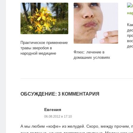
Ка
де
пр
во
Практическое применение
дес
травы зверобоя в
Флюс: лечение в
народной медицине
домашних условиях
ОБСУЖДЕНИЕ: 3 КОММЕНТАРИЯ
Евгения
06.08.2012 в 17:10
А мы любим «кофе» из желудей. Скоро, между прочим, п
еще зеленые, но уже достаточно крупные. Маленьким н