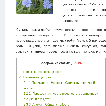
цветения летом. Собирать ц
непросто — стебли очен
делать с помощью ножик
выкапывают.
Сушить – как и любую другую травку – в хорошо пров
от прямого солнца месте. В рецептах используютс
корневища с корнями, цветки, стебли (реже). В них сод
холин, инулин, органические кислоты (уксусная, ва
лактуцин (пищевая горечь), соли кальция, натрия, магни
Содержание статьи:
[
Скрыть
]
1
Полезные свойства цикория
2
Применение цикория
2.1
1. Тахикардия. Неврозы. Слабость сердечной
мышцы
2.2
2. Повышенная чувствительность к солнечному
облучению у детей
2.3
3. Анемия. Общая слабость