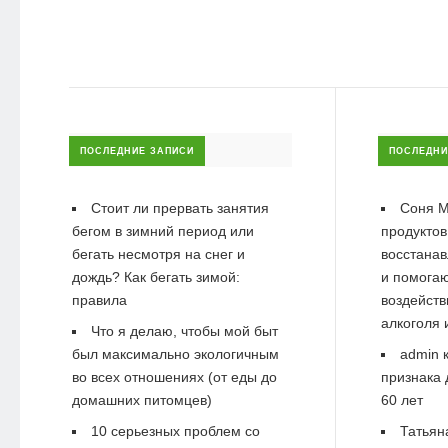
ПОСЛЕДНИЕ ЗАПИСИ
ПОСЛЕДНИ
Стоит ли прервать занятия
Соня М
бегом в зимний период или
продуктов
бегать несмотря на снег и
восстанав
дождь? Как бегать зимой:
и помогаю
правила
воздейств
алкоголя 
Что я делаю, чтобы мой быт
был максимально экологичным
admin
к
во всех отношениях (от еды до
признака 
домашних питомцев)
60 лет
10 серьезных проблем со
Татьян