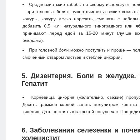
Среднеазиатские табибы по-своему используют пол
– при головных болях: нужно очистить свежие вымыты
кожуры, кожуру мелко нарезать, смешать с неболь
добавить 0,5 ч.л. натурального виноградного или я
принимают перед едой за 15-20 минут (лучше в
блюдами).
При головной боли можно поступить и проще — пол
смоченный отваром листьев и стеблей цикория.
5. Дизентерия. Боли в желудке.
Гепатит
Корневища цикория (желательно, свежие) пропус
Десять граммов корней залить полулитром кипятка
кипения. Дать постоять в закрытой посуде час. Процедит
6. Заболевания селезенки и поче
холецистит