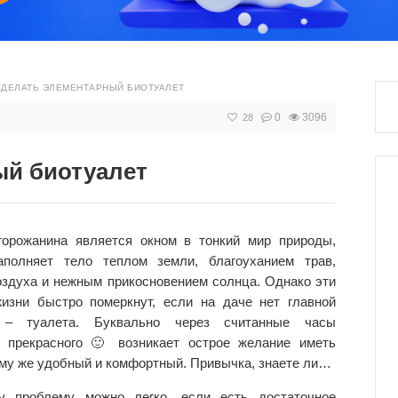
СДЕЛАТЬ ЭЛЕМЕНТАРНЫЙ БИОТУАЛЕТ
0
3096
28
ый биотуалет
горожанина является окном в тонкий мир природы,
аполняет тело теплом земли, благоуханием трав,
оздуха и нежным прикосновением солнца. Однако эти
изни быстро померкнут, если на даче нет главной
 – туалета. Буквально через считанные часы
я прекрасного 🙂 возникает острое желание иметь
тому же удобный и комфортный. Привычка, знаете ли…
у проблему можно легко, если есть достаточное