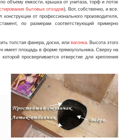
о объему емкости, крышка от унитаза, торф и лоток
остирования бытовых отходов
). Вот, собственно, и все.
л конструкции от профессионального производителя,
стамент, по размерам соответствующий примерно
ить толстая фанера, доски, или
вагонка
. Высота этого
Он имеет площадь в форме прямоугольника. Сверху на
в которой просверливается отверстие для крепления