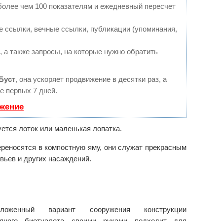
более чем 100 показателям и ежедневный пересчет
 ссылки, вечные ссылки, публикации (упоминания,
 а также запросы, на которые нужно обратить
Буст
, она ускоряет продвижение в десятки раз, а
е первых 7 дней.
ижение
ется лоток или маленькая лопатка.
ереносятся в компостную яму, они служат прекрасным
вьев и других насаждений.
дложенный вариант сооружения конструкции
яного биотуалета своими руками подходит для