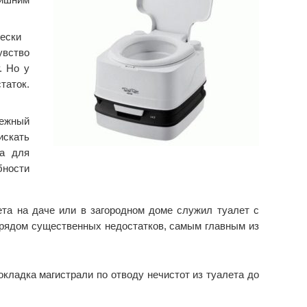
ески
увство
. Но у
таток.
нежный
искать
та для
ности
та на даче или в загородном доме служил туалет с
 рядом существенных недостатков, самым главным из
окладка магистрали по отводу нечистот из туалета до