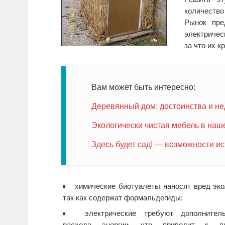
количество
Рынок пре
электричес
за что их к
Вам может быть интересно:
Деревянный дом: достоинства и не
Экологически чистая мебель в наш
Здесь будет сад! — возможности и
химические биотуалеты наносят вред эко
так как содержат формальдегиды;
электрические требуют дополнитель
расхода энергии, что приводит к л