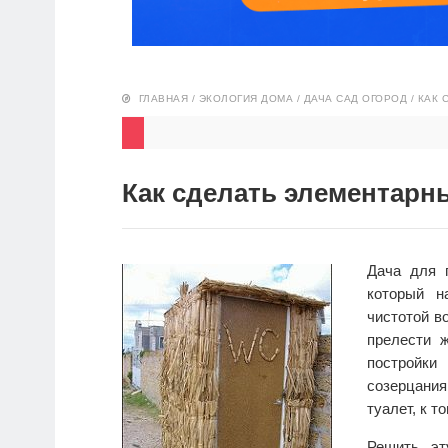
ГЛАВНАЯ
/
ЭКОЛОГИЯ ДОМА
/
ДАЧА САД ОГОРОД
/
КАК 
Как сделать элементарн
Дача для 
который н
чистотой в
прелести ж
постройки
созерцани
туалет, к 
Решить эт