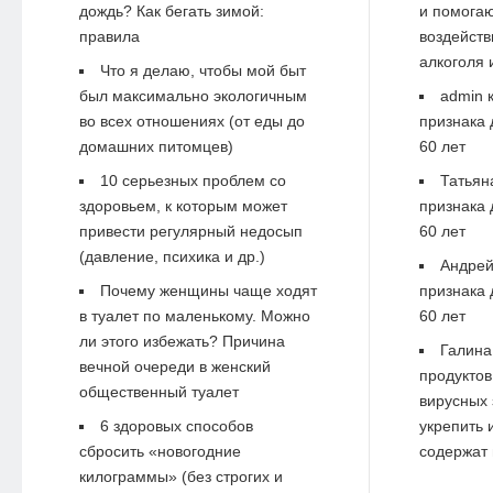
дождь? Как бегать зимой:
и помогаю
правила
воздейств
алкоголя 
Что я делаю, чтобы мой быт
был максимально экологичным
admin
к
во всех отношениях (от еды до
признака 
домашних питомцев)
60 лет
10 серьезных проблем со
Татьян
здоровьем, к которым может
признака 
привести регулярный недосып
60 лет
(давление, психика и др.)
Андре
Почему женщины чаще ходят
признака 
в туалет по маленькому. Можно
60 лет
ли этого избежать? Причина
Галина
вечной очереди в женский
продуктов
общественный туалет
вирусных 
6 здоровых способов
укрепить 
сбросить «новогодние
содержат 
килограммы» (без строгих и