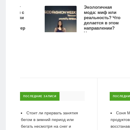
жет
Экологичная
йти с
мода: миф или
 если
реальность? Что
делается в этом
льтер
направлении?
вно.
Что можем
но если
сделать мы
я грудь
сами?
3390
336
ПОСЛЕДНИЕ ЗАПИСИ
ПОСЛЕДНИ
Стоит ли прервать занятия
Соня М
бегом в зимний период или
продуктов
бегать несмотря на снег и
восстанав