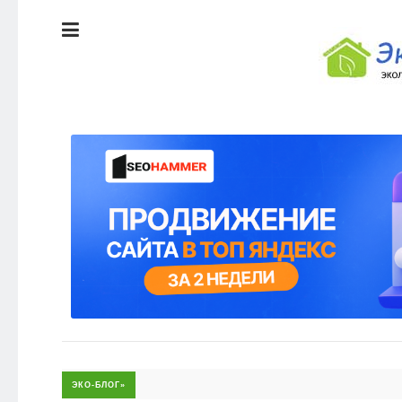
ЭКОЛОГИЯ
ДОМА
КРАСОТА И
ЗДОРОВЬЕ
ПИТАНИЕ
СТИЛЬ
ЖИЗНИ
ЭКО-
НОВОСТИ
ЭКОЛОГИЯ
ДОМА
ЭКО-
БЛОГ
КРАСОТА И
ЗДОРОВЬЕ
ПИТАНИЕ
ЭКО-БЛОГ»
ЭКО-